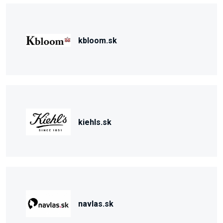
kbloom.sk
kiehls.sk
navlas.sk