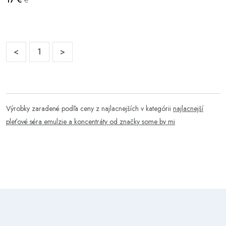
€
<
1
>
Výrobky zaradené podľa ceny z najlacnejších v kategórii
najlacnejší
pleťové séra emulzie a koncentráty od značky some by mi