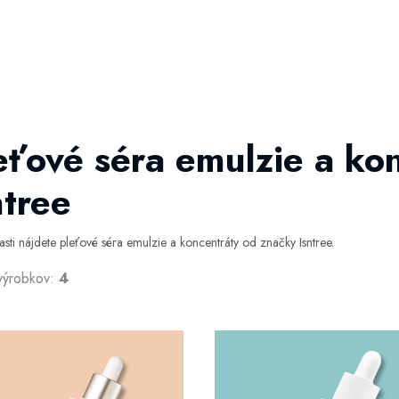
eťové séra emulzie a ko
ntree
časti nájdete pleťové séra emulzie a koncentráty od značky Isntree.
výrobkov:
4