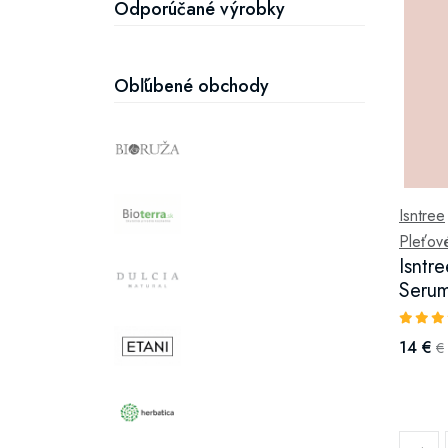
Odporúčané výrobky
Obľúbené obchody
Isntree
Pleťové
Isntr
Seru
14 €
€