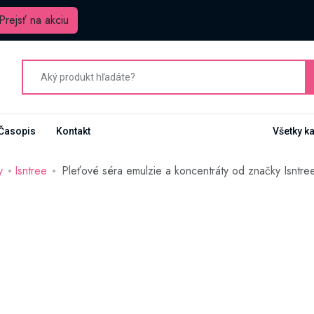
Prejsť na akciu
Časopis
Kontakt
Všetky k
y
Isntree
Pleťové séra emulzie a koncentráty od značky Isntre