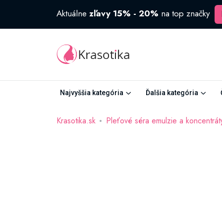
Aktuálne
zľavy 15% - 20%
na top značky
Najvyššia kategória
Ďalšia kategória
Krasotika.sk
Pleťové séra emulzie a koncentrát