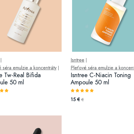
Isntree
|
|
 séra emulzie a koncentráty
Pleťové séra emulzie a koncent
|
ee Tw-Real Bifida
Isntree C-Niacin Toning
ule 50 ml
Ampoule 50 ml
15 €
€