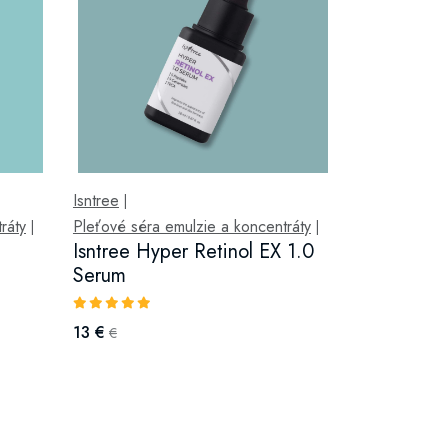
Isntree
|
ráty
Pleťové séra emulzie a koncentráty
|
|
Isntree Hyper Retinol EX 1.0
Serum
13 €
€