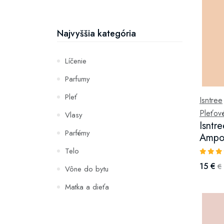
Najvyššia kategória
Líčenie
Parfumy
Pleť
Isntree
Pleťové
Vlasy
Isntr
Parfémy
Ampo
Telo
15 €
€
Vône do bytu
Matka a dieťa
Zuby
Hydratácia a výživa pleti