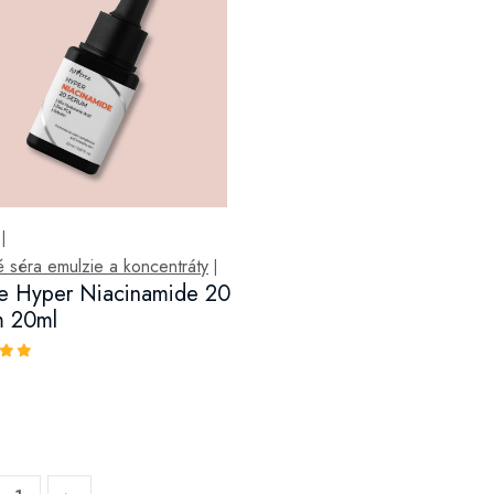
|
 séra emulzie a koncentráty
|
ee Hyper Niacinamide 20
m 20ml