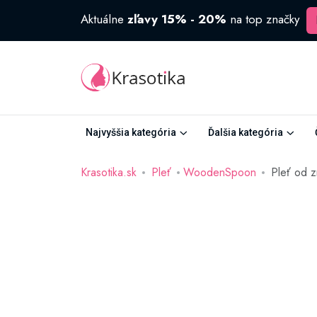
Aktuálne
zľavy 15% - 20%
na top značky
Najvyššia kategória
Ďalšia kategória
Krasotika.sk
Pleť
WoodenSpoon
Pleť od 