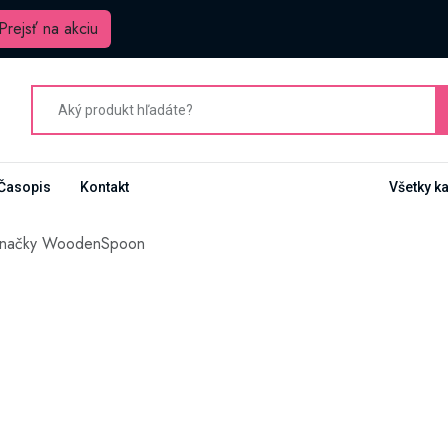
Prejsť na akciu
Časopis
Kontakt
Všetky k
značky WoodenSpoon