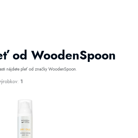
eť od WoodenSpoon
časti nájdete pleť od značky WoodenSpoon.
výrobkov:
1