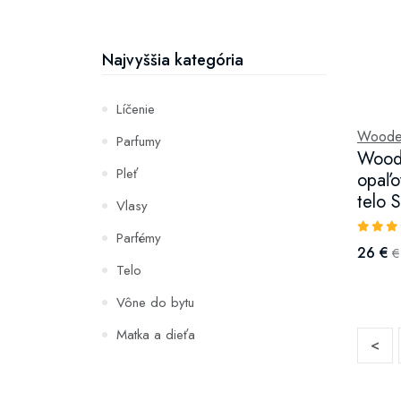
Najvyššia kategória
Líčenie
Woode
Parfumy
Wood
Pleť
opaľo
telo 
Vlasy
Parfémy
26 €
€
Telo
Vône do bytu
Matka a dieťa
<
Zuby
Hydratácia a výživa pleti