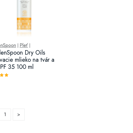
nSpoon
Pleť
|
|
enSpoon Dry Oils
vacie mlieko na tvár a
SPF 35 100 ml
1
>