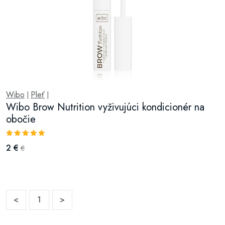
Wibo
Pleť
|
|
Wibo Brow Nutrition vyživujúci kondicionér na
obočie
2 €
€
<
1
>