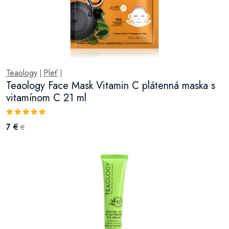
Teaology
Pleť
|
|
Teaology Face Mask Vitamin C plátenná maska s
vitamínom C 21 ml
7 €
€