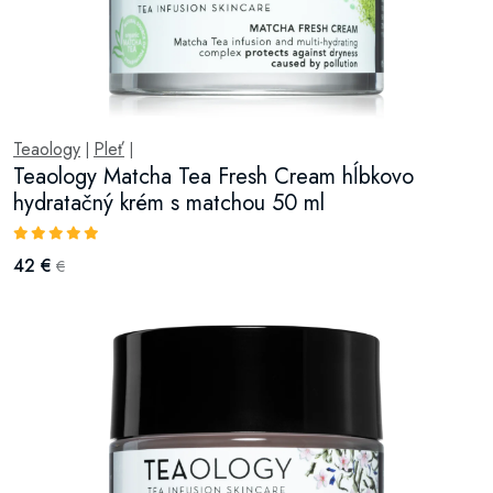
Teaology
Pleť
|
|
Teaology Matcha Tea Fresh Cream hĺbkovo
hydratačný krém s matchou 50 ml
42 €
€