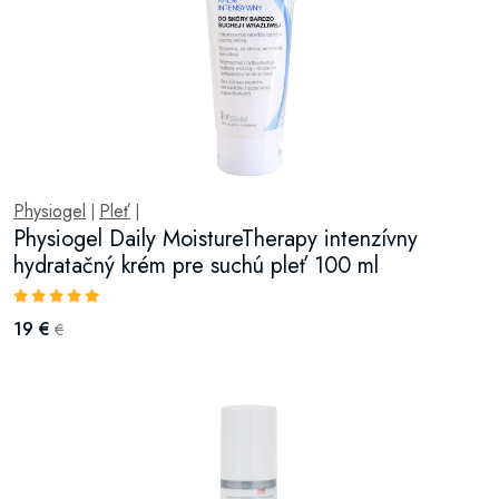
Physiogel
Pleť
|
|
Physiogel Daily MoistureTherapy intenzívny
hydratačný krém pre suchú pleť 100 ml
19 €
€