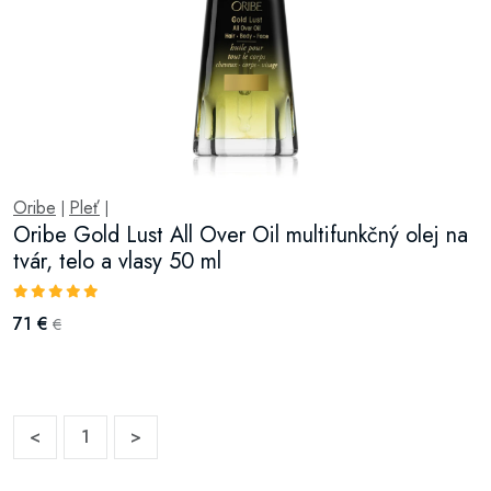
Oribe
Pleť
|
|
Oribe Gold Lust All Over Oil multifunkčný olej na
tvár, telo a vlasy 50 ml
71 €
€
<
1
>