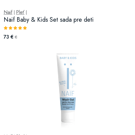
Naif
Pleť
|
|
Naif Baby & Kids Set sada pre deti
73 €
€