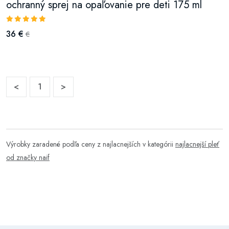
ochranný sprej na opaľovanie pre deti 175 ml
36 €
€
<
1
>
Výrobky zaradené podľa ceny z najlacnejších v kategórii
najlacnejší pleť
od značky naif