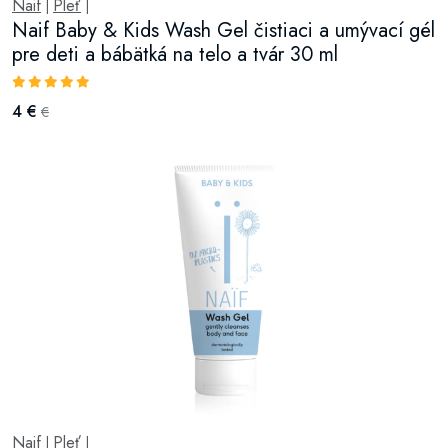
Naif
Pleť
|
|
Naif Baby & Kids Wash Gel čistiaci a umývací gél
pre deti a bábätká na telo a tvár 30 ml
4 €
€
Naif
Pleť
|
|