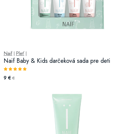
Naif
Pleť
|
|
Naif Baby & Kids darčeková sada pre deti
9 €
€