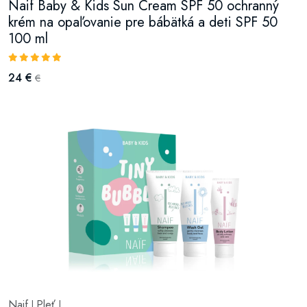
Naif Baby & Kids Sun Cream SPF 50 ochranný
krém na opaľovanie pre bábätká a deti SPF 50
100 ml
24 €
€
Naif
Pleť
|
|