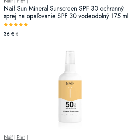
Naif
Pleť
|
|
Naif Sun Mineral Sunscreen SPF 30 ochranný
sprej na opaľovanie SPF 30 vodeodolný 175 ml
36 €
€
Naif
Pleť
|
|