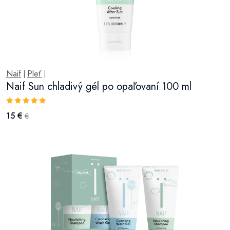
Naif
Pleť
|
|
Naif Sun chladivý gél po opaľovaní 100 ml
15 €
€