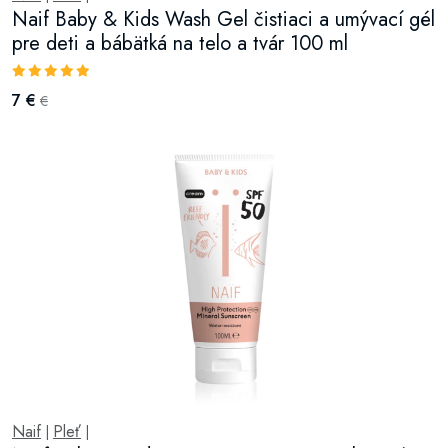
Naif Baby & Kids Wash Gel čistiaci a umývací gél
pre deti a bábätká na telo a tvár 100 ml
7 €
€
Naif
Pleť
|
|