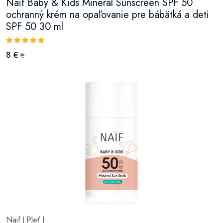
Naif Baby & Kids Mineral Sunscreen SPF 50
ochranný krém na opaľovanie pre bábätká a deti
SPF 50 30 ml
8 €
€
Naif
Pleť
|
|