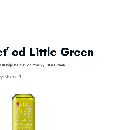
eť od Little Green
časti nájdete pleť od značky Little Green.
výrobkov:
1