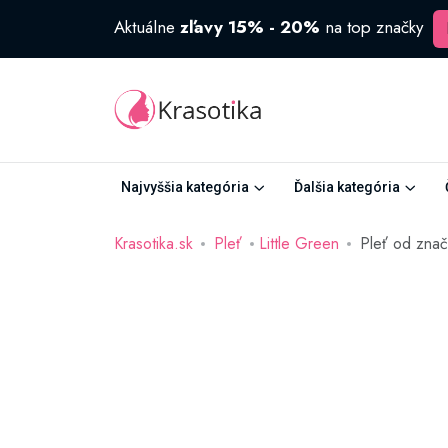
Aktuálne
zľavy 15% - 20%
na top značky
Najvyššia kategória
Ďalšia kategória
Krasotika.sk
Pleť
Little Green
Pleť od znač