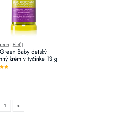
Green
Pleť
|
|
e Green Baby detský
nný krém v tyčinke 13 g
1
>