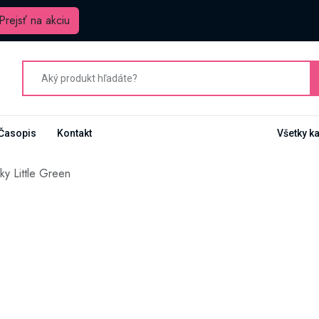
Prejsť na akciu
Časopis
Kontakt
Všetky k
ky Little Green