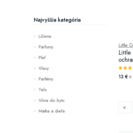
Najvyššia kategória
Líčenie
Little 
Parfumy
Littl
Pleť
ochra
Vlasy
13 €
€
Parfémy
Telo
Vône do bytu
<
Matka a dieťa
Zuby
Hydratácia a výživa pleti