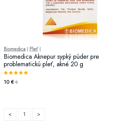
Biomedica
Pleť
|
|
Biomedica Aknepur sypký púder pre
problematickú pleť, akné 20 g
10 €
€
<
1
>