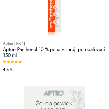
Apteo
Pleť
|
|
Apteo Panthenol 10 % pena v spreji po opaľovaní
150 ml
4 €
€