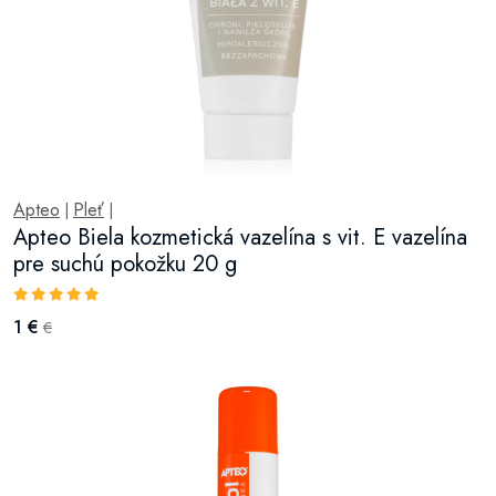
Apteo
Pleť
|
|
Apteo Biela kozmetická vazelína s vit. E vazelína
pre suchú pokožku 20 g
1 €
€