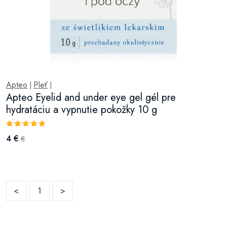
Apteo
Pleť
|
|
Apteo Eyelid and under eye gel gél pre
hydratáciu a vypnutie pokožky 10 g
4 €
€
<
1
>