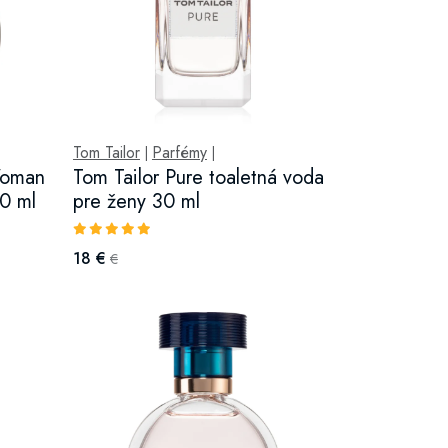
Tom Tailor
Parfémy
|
|
Woman
Tom Tailor Pure toaletná voda
50 ml
pre ženy 30 ml
18 €
€