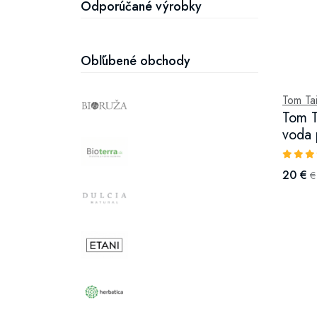
Odporúčané výrobky
Obľúbené obchody
Tom Tai
Tom T
voda 
20 €
€