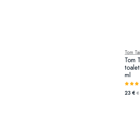
Tom Tai
Tom T
toale
ml
23 €
€