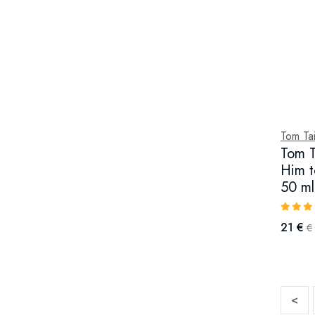
Tom Tai
Tom T
Him t
50 ml
21 €
€
<