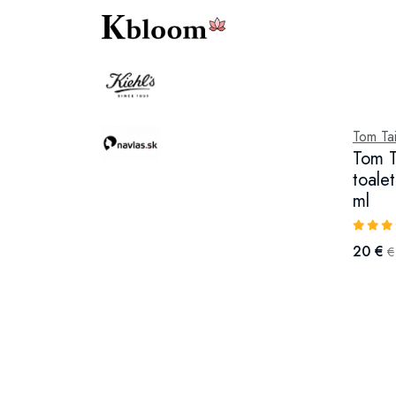
Tom Tai
Tom T
toale
ml
20 €
€