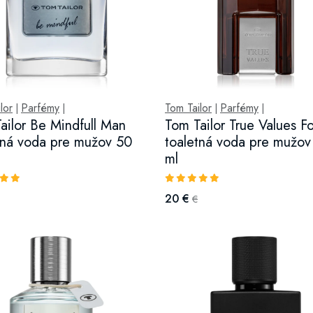
lor
Parfémy
Tom Tailor
Parfémy
|
|
|
|
ailor Be Mindfull Man
Tom Tailor True Values F
tná voda pre mužov 50
toaletná voda pre mužov
ml
20 €
€