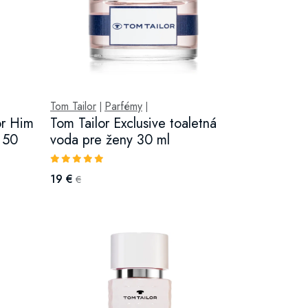
Tom Tailor
Parfémy
|
|
or Him
Tom Tailor Exclusive toaletná
 50
voda pre ženy 30 ml
19 €
€