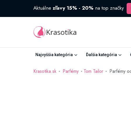
Aktuálne
zľavy 15% - 20%
na top značky
Najvyššia kategória
Ďalšia kategória
Krasotika.sk
Parfémy
Tom Tailor
Parfémy od