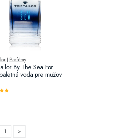
lor
Parfémy
|
|
ailor By The Sea For
oaletná voda pre mužov
1
>