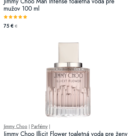
Jimmy Choo Man Intense toaletná voda pre
mužov 100 ml
75 €
€
Jimmy Choo
Parfémy
|
|
Jimmy Choo Illicit Flower toaletná voda pre ženy