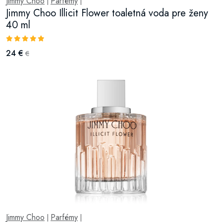
Jimmy Choo
Parfémy
|
|
Jimmy Choo Illicit Flower toaletná voda pre ženy
40 ml
24 €
€
Jimmy Choo
Parfémy
|
|