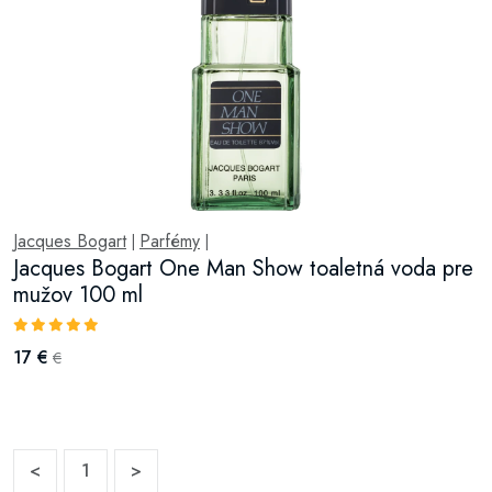
Jacques Bogart
Parfémy
|
|
Jacques Bogart One Man Show toaletná voda pre
mužov 100 ml
17 €
€
<
1
>