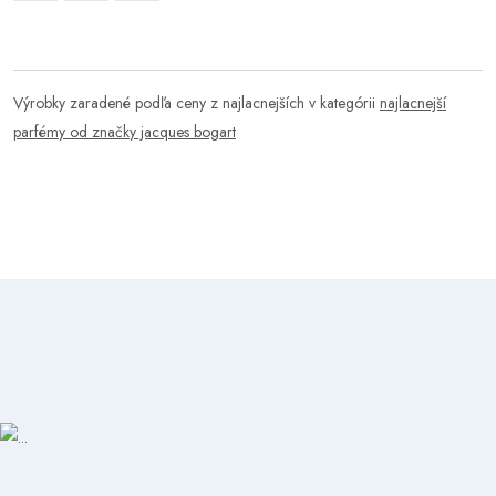
Výrobky zaradené podľa ceny z najlacnejších v kategórii
najlacnejší
parfémy od značky jacques bogart