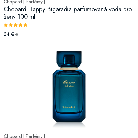
Chopard
Parfémy
|
|
Chopard Happy Bigaradia parfumovaná voda pre
ženy 100 ml
34 €
€
Chopard
Parfémy
|
|