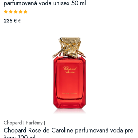
parfumovaná voda unisex 50 ml
235 €
€
Chopard
Parfémy
|
|
Chopard Rose de Caroline parfumovaná voda pre
ženy 100 ml