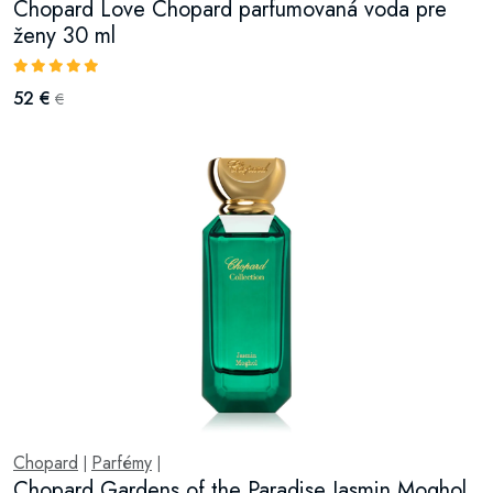
Chopard Love Chopard parfumovaná voda pre
ženy 30 ml
52 €
€
Chopard
Parfémy
|
|
Chopard Gardens of the Paradise Jasmin Moghol