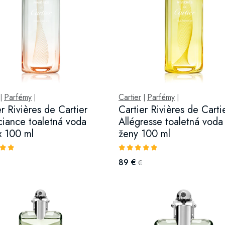
Parfémy
Cartier
Parfémy
|
|
|
|
er Rivières de Cartier
Cartier Rivières de Carti
ciance toaletná voda
Allégresse toaletná voda
x 100 ml
ženy 100 ml
89 €
€