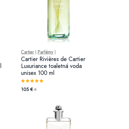
Cartier
Parfémy
|
|
Cartier Rivières de Cartier
l
Luxuriance toaletná voda
unisex 100 ml
105 €
€