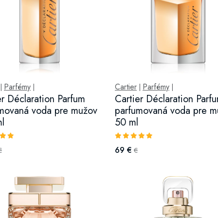
Parfémy
Cartier
Parfémy
|
|
|
|
er Déclaration Parfum
Cartier Déclaration Parf
movaná voda pre mužov
parfumovaná voda pre m
l
50 ml
69 €
€
€