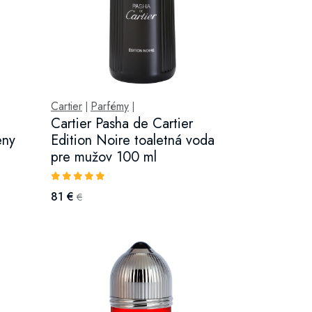
Cartier
Parfémy
|
|
Cartier Pasha de Cartier
eny
Edition Noire toaletná voda
pre mužov 100 ml
81 €
€