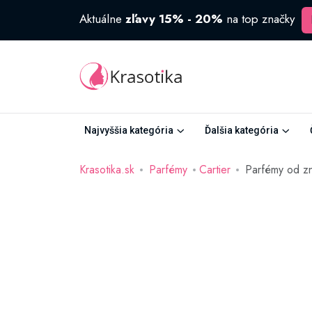
Aktuálne
zľavy 15% - 20%
na top značky
Najvyššia kategória
Ďalšia kategória
Krasotika.sk
Parfémy
Cartier
Parfémy od zn