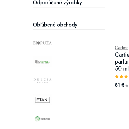
Odporúčané výrobky
Obľúbené obchody
Cartier
Carti
parfu
50 ml
81 €
€