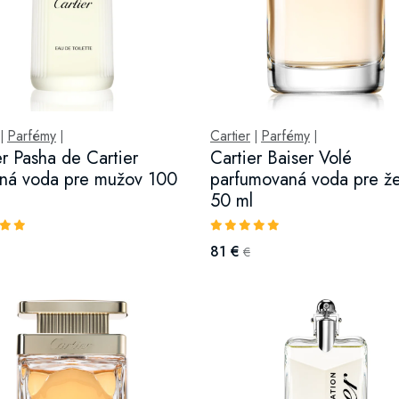
Parfémy
Cartier
Parfémy
|
|
|
|
er Pasha de Cartier
Cartier Baiser Volé
tná voda pre mužov 100
parfumovaná voda pre ž
50 ml
81 €
€