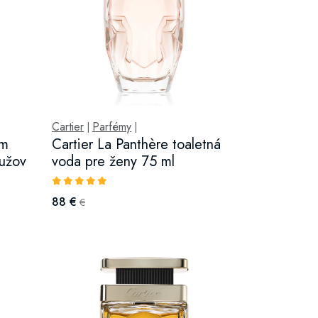
Cartier
Parfémy
|
|
um
Cartier La Panthère toaletná
užov
voda pre ženy 75 ml
88 €
€