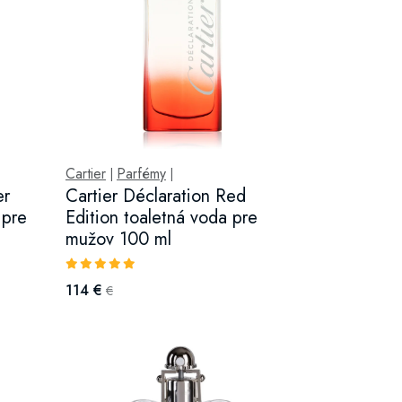
Cartier
Parfémy
|
|
er
Cartier Déclaration Red
 pre
Edition toaletná voda pre
mužov 100 ml
114 €
€