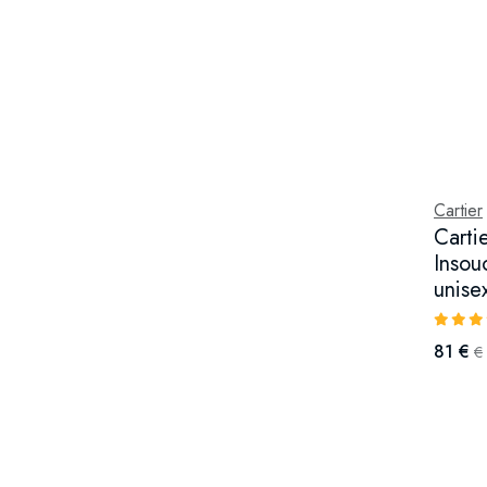
Cartier
Carti
Insou
unise
81 €
€