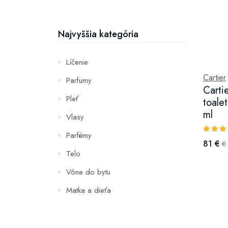
Najvyššia kategória
Líčenie
Cartier
Parfumy
Carti
Pleť
toale
ml
Vlasy
Parfémy
81 €
€
Telo
Vône do bytu
Matka a dieťa
Zuby
Hydratácia a výživa pleti