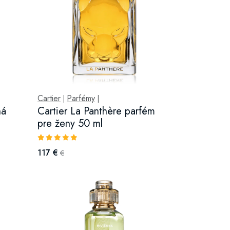
Cartier
Parfémy
|
|
ná
Cartier La Panthère parfém
pre ženy 50 ml
117 €
€