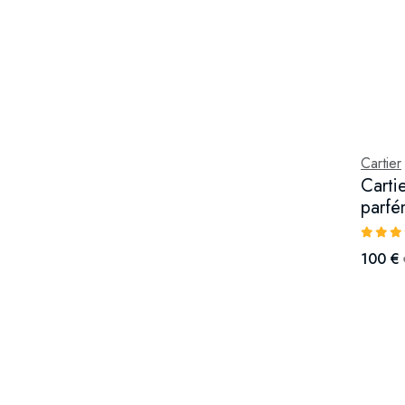
Cartier
Carti
parfé
100 €