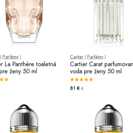
Parfémy
Cartier
Parfémy
|
|
|
|
er La Panthère toaletná
Cartier Carat parfumova
pre ženy 50 ml
voda pre ženy 50 ml
81 €
€