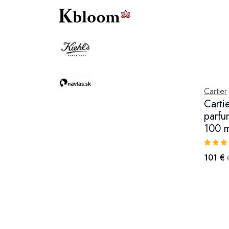
Cartier
Carti
parfu
100 m
101 €