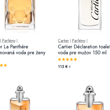
Parfémy
Cartier
Parfémy
|
|
|
|
er La Panthère
Cartier Déclaration toale
movaná voda pre ženy
voda pre mužov 150 ml
115 €
€