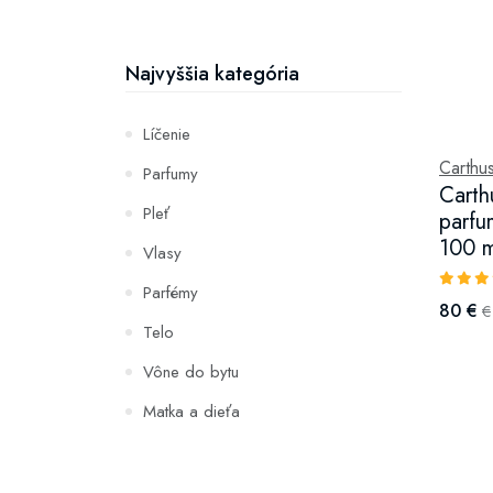
Najvyššia kategória
Líčenie
Carthus
Parfumy
Carth
Pleť
parfu
100 m
Vlasy
Parfémy
80 €
€
Telo
Vône do bytu
Matka a dieťa
Zuby
Hydratácia a výživa pleti