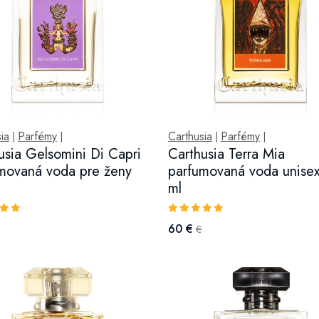
ia
Parfémy
Carthusia
Parfémy
|
|
|
|
usia Gelsomini Di Capri
Carthusia Terra Mia
movaná voda pre ženy
parfumovaná voda unise
ml
60 €
€