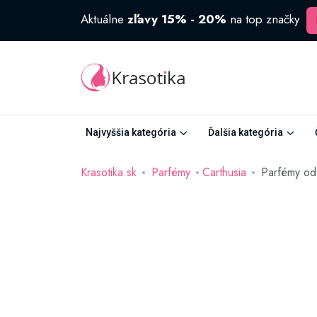
Aktuálne
zľavy 15% - 20%
na top značky
Najvyššia kategória
Ďalšia kategória
Krasotika.sk
Parfémy
Carthusia
Parfémy od