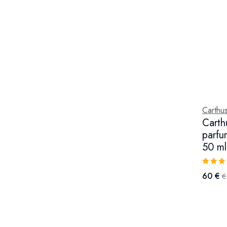
Carthus
Carth
parfu
50 ml
60 €
€