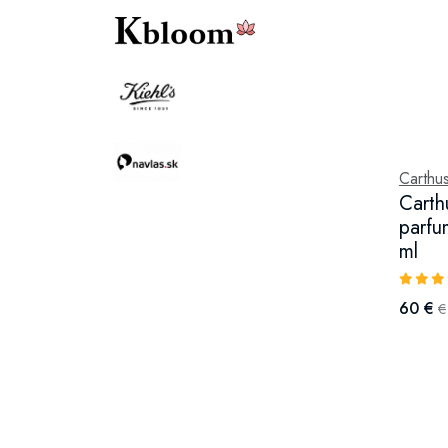
Carthus
Carth
parfu
ml
60 €
€