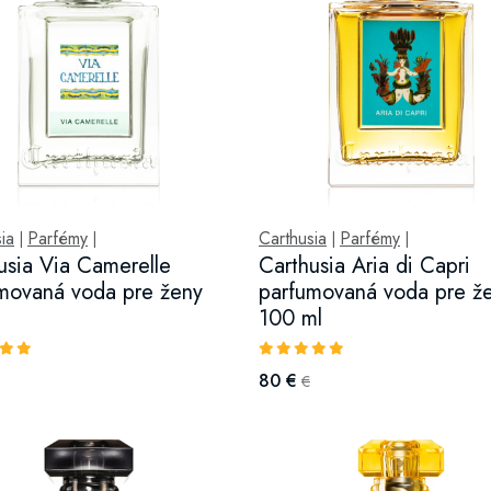
ia
Parfémy
Carthusia
Parfémy
|
|
|
|
usia Via Camerelle
Carthusia Aria di Capri
movaná voda pre ženy
parfumovaná voda pre ž
100 ml
80 €
€