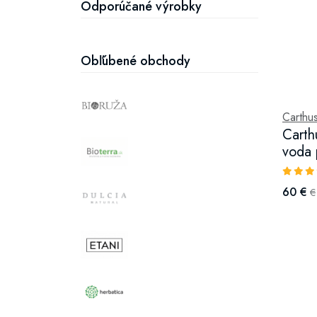
Odporúčané výrobky
Obľúbené obchody
Carthus
Carth
voda 
60 €
€