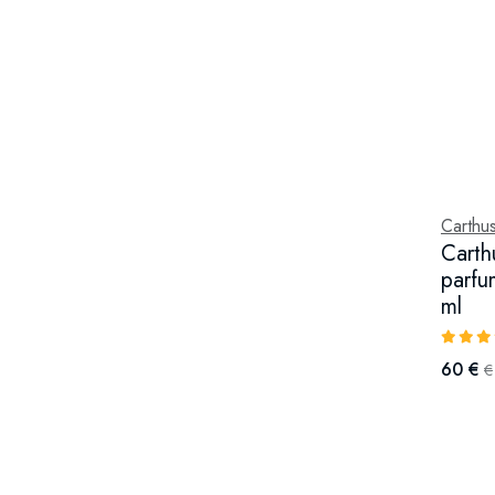
Carthus
Carth
parfu
ml
60 €
€