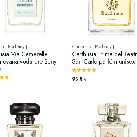
ia
Parfémy
Carthusia
Parfémy
|
|
|
|
usia Via Camerelle
Carthusia Prima del Teatr
movaná voda pre ženy
San Carlo parfém unisex
l
93 €
€