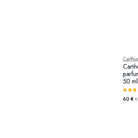
Carthus
Carth
parfu
50 ml
60 €
€