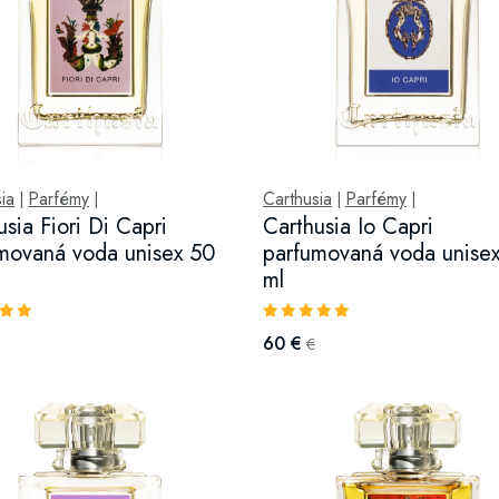
ia
Parfémy
Carthusia
Parfémy
|
|
|
|
usia Fiori Di Capri
Carthusia Io Capri
movaná voda unisex 50
parfumovaná voda unise
ml
60 €
€