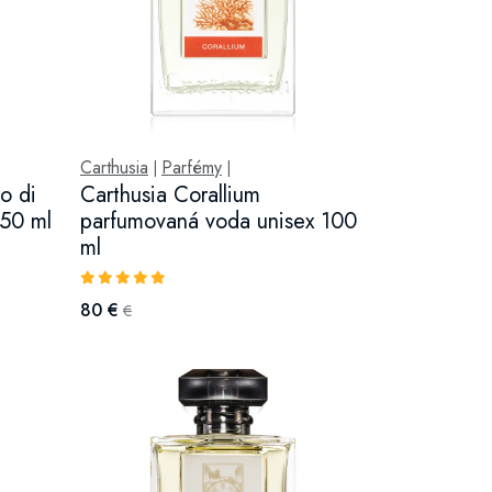
Carthusia
Parfémy
|
|
o di
Carthusia Corallium
 50 ml
parfumovaná voda unisex 100
ml
80 €
€