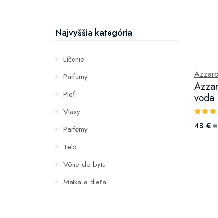
Najvyššia kategória
Líčenie
Azzar
Parfumy
Azzar
Pleť
voda 
Vlasy
48 €
€
Parfémy
Telo
Vône do bytu
Matka a dieťa
Zuby
Hydratácia a výživa pleti