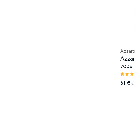
Azzar
Azza
voda 
61 €
€