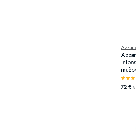
Azzar
Azza
Inten
mužo
72 €
€