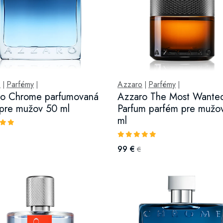
o
Parfémy
Azzaro
Parfémy
|
|
|
|
ro Chrome parfumovaná
Azzaro The Most Wante
pre mužov 50 ml
Parfum parfém pre mužo
ml
99 €
€