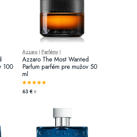
Azzaro
Parfémy
|
|
d
Azzaro The Most Wanted
v 100
Parfum parfém pre mužov 50
ml
63 €
€