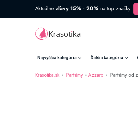
Aktuálne
zľavy 15% - 20%
na top značky
Najvyššia kategória
Ďalšia kategória
Krasotika.sk
Parfémy
Azzaro
Parfémy od 