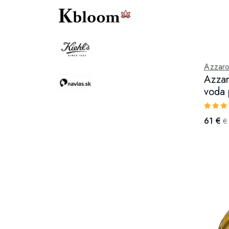
Azzar
Azzar
voda 
61 €
€