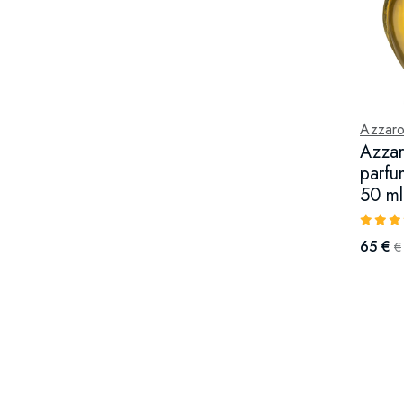
Azzar
Azzar
parfu
50 ml
65 €
€