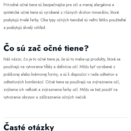
Prírodné očné tiene sú bezpečnejšie pre oči a menej alergénne a
syntetické očné tiene sú vyrobené z rôznych druhov minerálov, ktoré
poskytujú trvalé farby. Oba typy očných tienidiel sú veľmi ľahko použiteľné
a poskytujú skvelý vzhľad.
Čo sú zač očné tiene?
Náš názor, čo je to očné tiene je, že sú to make-up produkty, ktoré sa
používajú na vytvorenie hĺbky a definície očí. Môžu byť vyrobené z
práškovej alebo krémovej formy, a sú k dispozícii v rade odtieňov a
odtieňových kombinácií. Očné tiene sa používajú na zvýraznenie očí,
zvýšenie ich veľkosti a zvýraznenie farby očí. Môžu sa tiež použiť na
vytvorenie obrysov a zdôraznenie očných viečok.
Časté otázky