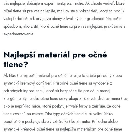
vás najlepšie, skúšajte a experimentujte.Zhrnutie: Ak chcete vedieť, ktoré
očné tiene sú pre vás najlepšie, mali by ste si vybrať tieň, ktorý sa hodí k
vašej farbe očí a ktorý je vyrobený z kvalitných ingrediencií. Najlepším
spôsobom, ako zistiť, ktoré očné tiene sú pre vás najlepšie, je skúšanie a
experimentovanie.
Najlepší materiál pre očné
tiene?
Ak hľadáte najlepší materiál pre očné tiene, je to určite prírodný alebo
syntetický krémový očný tieň. Prírodné očné tiene sú vyrobené z
prírodných ingrediencií, ktoré sú bezpečnejšie pre oči a menej
alergénne. Syntetické očné tiene sa vyrábajú z rôznych druhov minerálov,
ako je napríklad mica, ktorá poskytuje trvalé farby a zaisťuje, že očné
tiene zostanú na mieste. Oba typy očných tienidiel sú veľmi ľahko
použiteľné a poskytujú skvelý vzhľad.Krátke zhrnutie: Prírodné alebo
syntetické krémové očné tiene sú najlepším materiálom pre očné tiene.