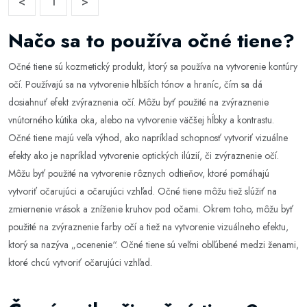
<
1
>
Načo sa to používa očné tiene?
Očné tiene sú kozmetický produkt, ktorý sa používa na vytvorenie kontúry
očí. Používajú sa na vytvorenie hlbších tónov a hraníc, čím sa dá
dosiahnuť efekt zvýraznenia očí. Môžu byť použité na zvýraznenie
vnútorného kútika oka, alebo na vytvorenie väčšej hĺbky a kontrastu.
Očné tiene majú veľa výhod, ako napríklad schopnosť vytvoriť vizuálne
efekty ako je napríklad vytvorenie optických ilúzií, či zvýraznenie očí.
Môžu byť použité na vytvorenie rôznych odtieňov, ktoré pomáhajú
vytvoriť očarujúci a očarujúci vzhľad. Očné tiene môžu tiež slúžiť na
zmiernenie vrások a zníženie kruhov pod očami. Okrem toho, môžu byť
použité na zvýraznenie farby očí a tiež na vytvorenie vizuálneho efektu,
ktorý sa nazýva „ocenenie“. Očné tiene sú veľmi obľúbené medzi ženami,
ktoré chcú vytvoriť očarujúci vzhľad.