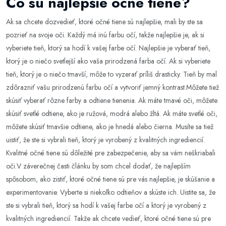
Čo sú najlepšie očné tiene?
Ak sa chcete dozvedieť, ktoré očné tiene sú najlepšie, mali by ste sa
pozrieť na svoje oči. Každý má inú farbu očí, takže najlepšie je, ak si
vyberiete tieň, ktorý sa hodí k vašej farbe očí. Najlepšie je vyberať tieň,
ktorý je o niečo svetlejší ako vaša prirodzená farba očí. Ak si vyberiete
tieň, ktorý je o niečo tmavší, môže to vyzerať príliš drasticky. Tieň by mal
zdôrazniť vašu prirodzenú farbu očí a vytvoriť jemný kontrast.Môžete tiež
skúsiť vyberať rôzne farby a odtiene tienenia. Ak máte tmavé oči, môžete
skúsiť svetlé odtiene, ako je ružová, modrá alebo žltá. Ak máte svetlé oči,
môžete skúsiť tmavšie odtiene, ako je hnedá alebo čierna. Musíte sa tiež
uistiť, že ste si vybrali tieň, ktorý je vyrobený z kvalitných ingrediencií.
Kvalitné očné tiene sú dôležité pre zabezpečenie, aby sa vám neškriabali
oči.V záverečnej časti článku by som chcel dodať, že najlepším
spôsobom, ako zistiť, ktoré očné tiene sú pre vás najlepšie, je skúšanie a
experimentovanie. Vyberte si niekoľko odtieňov a skúste ich. Uistite sa, že
ste si vybrali tieň, ktorý sa hodí k vašej farbe očí a ktorý je vyrobený z
kvalitných ingrediencií. Takže ak chcete vedieť, ktoré očné tiene sú pre