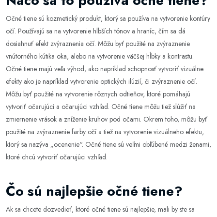
Načo sa to používa očné tiene?
Očné tiene sú kozmetický produkt, ktorý sa používa na vytvorenie kontúry
očí. Používajú sa na vytvorenie hlbších tónov a hraníc, čím sa dá
dosiahnuť efekt zvýraznenia očí. Môžu byť použité na zvýraznenie
vnútorného kútika oka, alebo na vytvorenie väčšej hĺbky a kontrastu.
Očné tiene majú veľa výhod, ako napríklad schopnosť vytvoriť vizuálne
efekty ako je napríklad vytvorenie optických ilúzií, či zvýraznenie očí.
Môžu byť použité na vytvorenie rôznych odtieňov, ktoré pomáhajú
vytvoriť očarujúci a očarujúci vzhľad. Očné tiene môžu tiež slúžiť na
zmiernenie vrások a zníženie kruhov pod očami. Okrem toho, môžu byť
použité na zvýraznenie farby očí a tiež na vytvorenie vizuálneho efektu,
ktorý sa nazýva „ocenenie“. Očné tiene sú veľmi obľúbené medzi ženami,
ktoré chcú vytvoriť očarujúci vzhľad.
Čo sú najlepšie očné tiene?
Ak sa chcete dozvedieť, ktoré očné tiene sú najlepšie, mali by ste sa