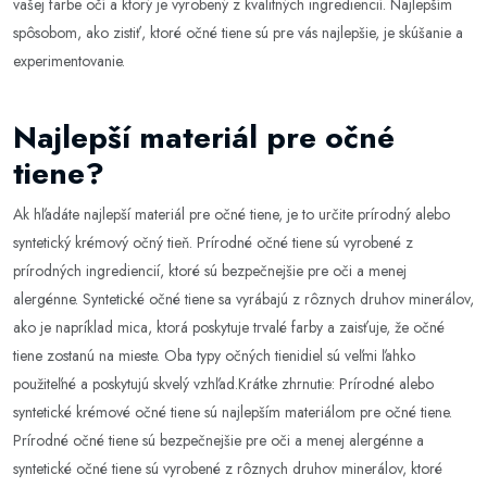
vašej farbe očí a ktorý je vyrobený z kvalitných ingrediencií. Najlepším
spôsobom, ako zistiť, ktoré očné tiene sú pre vás najlepšie, je skúšanie a
experimentovanie.
Najlepší materiál pre očné
tiene?
Ak hľadáte najlepší materiál pre očné tiene, je to určite prírodný alebo
syntetický krémový očný tieň. Prírodné očné tiene sú vyrobené z
prírodných ingrediencií, ktoré sú bezpečnejšie pre oči a menej
alergénne. Syntetické očné tiene sa vyrábajú z rôznych druhov minerálov,
ako je napríklad mica, ktorá poskytuje trvalé farby a zaisťuje, že očné
tiene zostanú na mieste. Oba typy očných tienidiel sú veľmi ľahko
použiteľné a poskytujú skvelý vzhľad.Krátke zhrnutie: Prírodné alebo
syntetické krémové očné tiene sú najlepším materiálom pre očné tiene.
Prírodné očné tiene sú bezpečnejšie pre oči a menej alergénne a
syntetické očné tiene sú vyrobené z rôznych druhov minerálov, ktoré