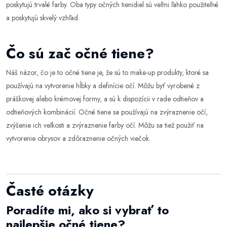
poskytujú trvalé farby. Oba typy očných tienidiel sú veľmi ľahko použiteľné
a poskytujú skvelý vzhľad.
Čo sú zač očné tiene?
Náš názor, čo je to očné tiene je, že sú to make-up produkty, ktoré sa
používajú na vytvorenie hĺbky a definície očí. Môžu byť vyrobené z
práškovej alebo krémovej formy, a sú k dispozícii v rade odtieňov a
odtieňových kombinácií. Očné tiene sa používajú na zvýraznenie očí,
zvýšenie ich veľkosti a zvýraznenie farby očí. Môžu sa tiež použiť na
vytvorenie obrysov a zdôraznenie očných viečok.
Časté otázky
Poradíte mi, ako si vybrať to
najlepšie očné tiene?