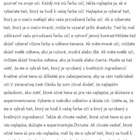
pozrieť na svoje oči. Každý má inú farbu očí, takže najlepšie je, ak si
vyberiete tieň, ktorý sa hodí k vašej farbe očí. Najlepšie je vyberať tieň,
ktorý je o niečo svetlejší ako vaša prirodzená farba očí. Ak si vyberiete
tieň, ktorý je o niečo tmavší, môže to vyzerať príliš drasticky. Tieň by mal
zdôrazniť vašu prirodzenú farbu očí a vytvoriť jemný kontrast.Môžete tiež
skúsiť vyberať rôzne farby a odtiene tienenia. Ak máte tmavé oči, môžete
skúsiť svetlé odtiene, ako je ružová, modrá alebo žltá. Ak máte svetlé oči,
môžete skúsiť tmavšie odtiene, ako je hnedá alebo čierna. Musíte sa tiež
uistiť, že ste si vybrali tieň, ktorý je vyrobený z kvalitných ingrediencií.
Kvalitné očné tiene sú dôležité pre zabezpečenie, aby sa vám neškriabali
oči.V záverečnej časti článku by som chcel dodať, že najlepším
spôsobom, ako zistiť, ktoré očné tiene sú pre vás najlepšie, je skúšanie a
experimentovanie. Vyberte si niekoľko odtieňov a skúste ich. Uistite sa, že
ste si vybrali tieň, ktorý sa hodí k vašej farbe očí a ktorý je vyrobený z
kvalitných ingrediencií. Takže ak chcete vedieť, ktoré očné tiene sú pre
vás najlepšie, skúšajte a experimentujte.Zhrnutie: Ak chcete vedieť, ktoré
očné tiene sú pre vás najlepšie, mali by ste si vybrať tieň, ktorý sa hodí k