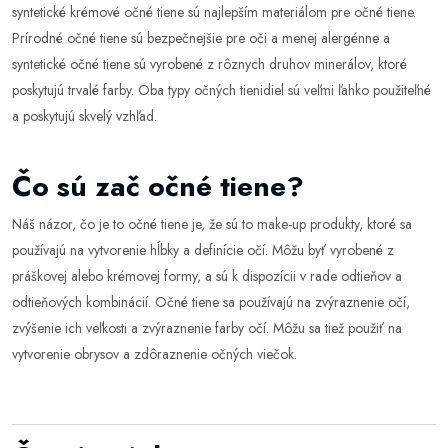
syntetické krémové očné tiene sú najlepším materiálom pre očné tiene.
Prírodné očné tiene sú bezpečnejšie pre oči a menej alergénne a
syntetické očné tiene sú vyrobené z rôznych druhov minerálov, ktoré
poskytujú trvalé farby. Oba typy očných tienidiel sú veľmi ľahko použiteľné
a poskytujú skvelý vzhľad.
Čo sú zač očné tiene?
Náš názor, čo je to očné tiene je, že sú to make-up produkty, ktoré sa
používajú na vytvorenie hĺbky a definície očí. Môžu byť vyrobené z
práškovej alebo krémovej formy, a sú k dispozícii v rade odtieňov a
odtieňových kombinácií. Očné tiene sa používajú na zvýraznenie očí,
zvýšenie ich veľkosti a zvýraznenie farby očí. Môžu sa tiež použiť na
vytvorenie obrysov a zdôraznenie očných viečok.