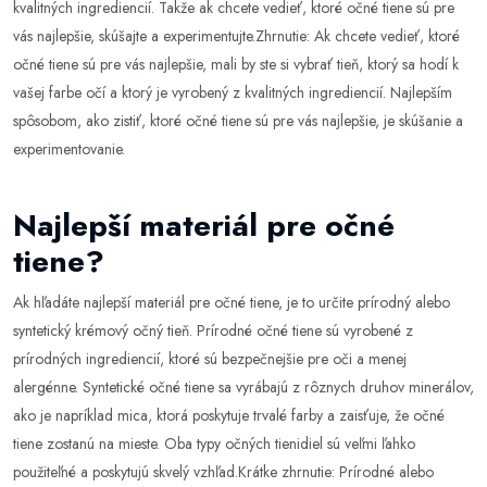
kvalitných ingrediencií. Takže ak chcete vedieť, ktoré očné tiene sú pre
vás najlepšie, skúšajte a experimentujte.Zhrnutie: Ak chcete vedieť, ktoré
očné tiene sú pre vás najlepšie, mali by ste si vybrať tieň, ktorý sa hodí k
vašej farbe očí a ktorý je vyrobený z kvalitných ingrediencií. Najlepším
spôsobom, ako zistiť, ktoré očné tiene sú pre vás najlepšie, je skúšanie a
experimentovanie.
Najlepší materiál pre očné
tiene?
Ak hľadáte najlepší materiál pre očné tiene, je to určite prírodný alebo
syntetický krémový očný tieň. Prírodné očné tiene sú vyrobené z
prírodných ingrediencií, ktoré sú bezpečnejšie pre oči a menej
alergénne. Syntetické očné tiene sa vyrábajú z rôznych druhov minerálov,
ako je napríklad mica, ktorá poskytuje trvalé farby a zaisťuje, že očné
tiene zostanú na mieste. Oba typy očných tienidiel sú veľmi ľahko
použiteľné a poskytujú skvelý vzhľad.Krátke zhrnutie: Prírodné alebo