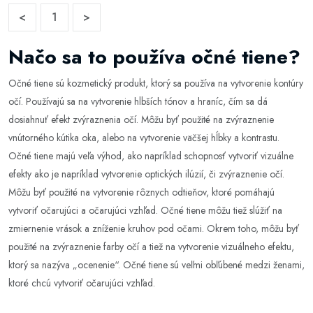
<
1
>
Načo sa to používa očné tiene?
Očné tiene sú kozmetický produkt, ktorý sa používa na vytvorenie kontúry
očí. Používajú sa na vytvorenie hlbších tónov a hraníc, čím sa dá
dosiahnuť efekt zvýraznenia očí. Môžu byť použité na zvýraznenie
vnútorného kútika oka, alebo na vytvorenie väčšej hĺbky a kontrastu.
Očné tiene majú veľa výhod, ako napríklad schopnosť vytvoriť vizuálne
efekty ako je napríklad vytvorenie optických ilúzií, či zvýraznenie očí.
Môžu byť použité na vytvorenie rôznych odtieňov, ktoré pomáhajú
vytvoriť očarujúci a očarujúci vzhľad. Očné tiene môžu tiež slúžiť na
zmiernenie vrások a zníženie kruhov pod očami. Okrem toho, môžu byť
použité na zvýraznenie farby očí a tiež na vytvorenie vizuálneho efektu,
ktorý sa nazýva „ocenenie“. Očné tiene sú veľmi obľúbené medzi ženami,
ktoré chcú vytvoriť očarujúci vzhľad.