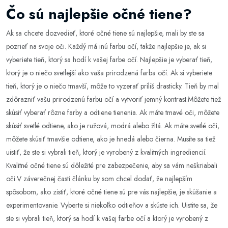
Čo sú najlepšie očné tiene?
Ak sa chcete dozvedieť, ktoré očné tiene sú najlepšie, mali by ste sa
pozrieť na svoje oči. Každý má inú farbu očí, takže najlepšie je, ak si
vyberiete tieň, ktorý sa hodí k vašej farbe očí. Najlepšie je vyberať tieň,
ktorý je o niečo svetlejší ako vaša prirodzená farba očí. Ak si vyberiete
tieň, ktorý je o niečo tmavší, môže to vyzerať príliš drasticky. Tieň by mal
zdôrazniť vašu prirodzenú farbu očí a vytvoriť jemný kontrast.Môžete tiež
skúsiť vyberať rôzne farby a odtiene tienenia. Ak máte tmavé oči, môžete
skúsiť svetlé odtiene, ako je ružová, modrá alebo žltá. Ak máte svetlé oči,
môžete skúsiť tmavšie odtiene, ako je hnedá alebo čierna. Musíte sa tiež
uistiť, že ste si vybrali tieň, ktorý je vyrobený z kvalitných ingrediencií.
Kvalitné očné tiene sú dôležité pre zabezpečenie, aby sa vám neškriabali
oči.V záverečnej časti článku by som chcel dodať, že najlepším
spôsobom, ako zistiť, ktoré očné tiene sú pre vás najlepšie, je skúšanie a
experimentovanie. Vyberte si niekoľko odtieňov a skúste ich. Uistite sa, že
ste si vybrali tieň, ktorý sa hodí k vašej farbe očí a ktorý je vyrobený z