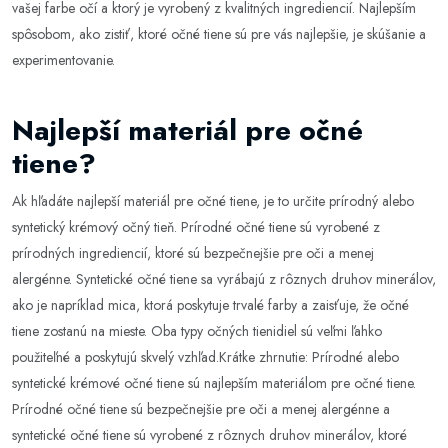
vašej farbe očí a ktorý je vyrobený z kvalitných ingrediencií. Najlepším
spôsobom, ako zistiť, ktoré očné tiene sú pre vás najlepšie, je skúšanie a
experimentovanie.
Najlepší materiál pre očné
tiene?
Ak hľadáte najlepší materiál pre očné tiene, je to určite prírodný alebo
syntetický krémový očný tieň. Prírodné očné tiene sú vyrobené z
prírodných ingrediencií, ktoré sú bezpečnejšie pre oči a menej
alergénne. Syntetické očné tiene sa vyrábajú z rôznych druhov minerálov,
ako je napríklad mica, ktorá poskytuje trvalé farby a zaisťuje, že očné
tiene zostanú na mieste. Oba typy očných tienidiel sú veľmi ľahko
použiteľné a poskytujú skvelý vzhľad.Krátke zhrnutie: Prírodné alebo
syntetické krémové očné tiene sú najlepším materiálom pre očné tiene.
Prírodné očné tiene sú bezpečnejšie pre oči a menej alergénne a
syntetické očné tiene sú vyrobené z rôznych druhov minerálov, ktoré