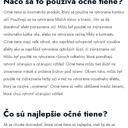
Načo sa to používa očné tiene?
Očné tiene sú kozmetický produkt, ktorý sa používa na vytvorenie kontúry
očí. Používajú sa na vytvorenie hlbších tónov a hraníc, čím sa dá
dosiahnuť efekt zvýraznenia očí. Môžu byť použité na zvýraznenie
vnútorného kútika oka, alebo na vytvorenie väčšej hĺbky a kontrastu.
Očné tiene majú veľa výhod, ako napríklad schopnosť vytvoriť vizuálne
efekty ako je napríklad vytvorenie optických ilúzií, či zvýraznenie očí.
Môžu byť použité na vytvorenie rôznych odtieňov, ktoré pomáhajú
vytvoriť očarujúci a očarujúci vzhľad. Očné tiene môžu tiež slúžiť na
zmiernenie vrások a zníženie kruhov pod očami. Okrem toho, môžu byť
použité na zvýraznenie farby očí a tiež na vytvorenie vizuálneho efektu,
ktorý sa nazýva „ocenenie“. Očné tiene sú veľmi obľúbené medzi ženami,
ktoré chcú vytvoriť očarujúci vzhľad.
Čo sú najlepšie očné tiene?
Ak sa chcete dozvedieť, ktoré očné tiene sú najlepšie, mali by ste sa