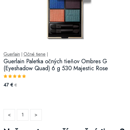
Guerlain
Očné tiene
|
|
Guerlain Paletka očných tieňov Ombres G
(Eyeshadow Quad) 6 g 530 Majestic Rose
47 €
€
<
1
>