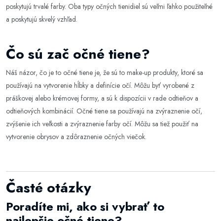
poskytujú trvalé farby. Oba typy očných tienidiel sú veľmi ľahko použiteľné
a poskytujú skvelý vzhľad.
Čo sú zač očné tiene?
Náš názor, čo je to očné tiene je, že sú to make-up produkty, ktoré sa
používajú na vytvorenie hĺbky a definície očí. Môžu byť vyrobené z
práškovej alebo krémovej formy, a sú k dispozícii v rade odtieňov a
odtieňových kombinácií. Očné tiene sa používajú na zvýraznenie očí,
zvýšenie ich veľkosti a zvýraznenie farby očí. Môžu sa tiež použiť na
vytvorenie obrysov a zdôraznenie očných viečok.
Časté otázky
Poradíte mi, ako si vybrať to
najlepšie očné tiene?