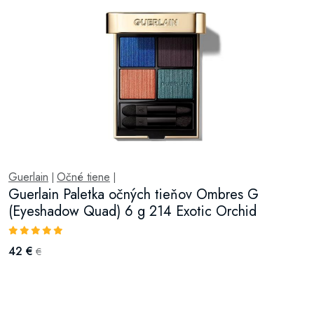
Guerlain
Očné tiene
|
|
Guerlain Paletka očných tieňov Ombres G
(Eyeshadow Quad) 6 g 214 Exotic Orchid
42 €
€