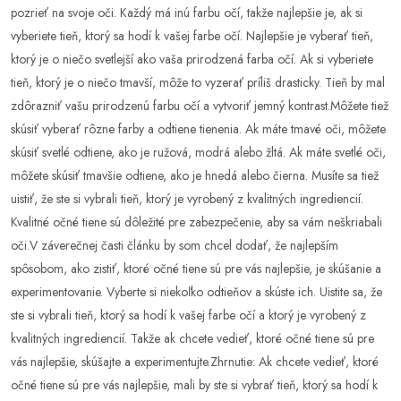
pozrieť na svoje oči. Každý má inú farbu očí, takže najlepšie je, ak si
vyberiete tieň, ktorý sa hodí k vašej farbe očí. Najlepšie je vyberať tieň,
ktorý je o niečo svetlejší ako vaša prirodzená farba očí. Ak si vyberiete
tieň, ktorý je o niečo tmavší, môže to vyzerať príliš drasticky. Tieň by mal
zdôrazniť vašu prirodzenú farbu očí a vytvoriť jemný kontrast.Môžete tiež
skúsiť vyberať rôzne farby a odtiene tienenia. Ak máte tmavé oči, môžete
skúsiť svetlé odtiene, ako je ružová, modrá alebo žltá. Ak máte svetlé oči,
môžete skúsiť tmavšie odtiene, ako je hnedá alebo čierna. Musíte sa tiež
uistiť, že ste si vybrali tieň, ktorý je vyrobený z kvalitných ingrediencií.
Kvalitné očné tiene sú dôležité pre zabezpečenie, aby sa vám neškriabali
oči.V záverečnej časti článku by som chcel dodať, že najlepším
spôsobom, ako zistiť, ktoré očné tiene sú pre vás najlepšie, je skúšanie a
experimentovanie. Vyberte si niekoľko odtieňov a skúste ich. Uistite sa, že
ste si vybrali tieň, ktorý sa hodí k vašej farbe očí a ktorý je vyrobený z
kvalitných ingrediencií. Takže ak chcete vedieť, ktoré očné tiene sú pre
vás najlepšie, skúšajte a experimentujte.Zhrnutie: Ak chcete vedieť, ktoré
očné tiene sú pre vás najlepšie, mali by ste si vybrať tieň, ktorý sa hodí k