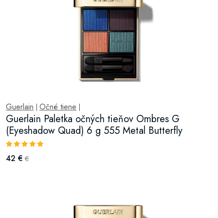
Guerlain
Očné tiene
|
|
Guerlain Paletka očných tieňov Ombres G
(Eyeshadow Quad) 6 g 555 Metal Butterfly
42 €
€