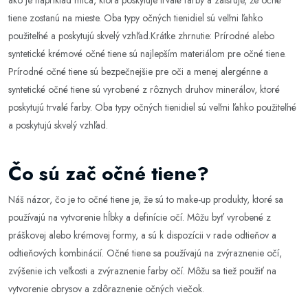
ako je napríklad mica, ktorá poskytuje trvalé farby a zaisťuje, že očné
tiene zostanú na mieste. Oba typy očných tienidiel sú veľmi ľahko
použiteľné a poskytujú skvelý vzhľad.Krátke zhrnutie: Prírodné alebo
syntetické krémové očné tiene sú najlepším materiálom pre očné tiene.
Prírodné očné tiene sú bezpečnejšie pre oči a menej alergénne a
syntetické očné tiene sú vyrobené z rôznych druhov minerálov, ktoré
poskytujú trvalé farby. Oba typy očných tienidiel sú veľmi ľahko použiteľné
a poskytujú skvelý vzhľad.
Čo sú zač očné tiene?
Náš názor, čo je to očné tiene je, že sú to make-up produkty, ktoré sa
používajú na vytvorenie hĺbky a definície očí. Môžu byť vyrobené z
práškovej alebo krémovej formy, a sú k dispozícii v rade odtieňov a
odtieňových kombinácií. Očné tiene sa používajú na zvýraznenie očí,
zvýšenie ich veľkosti a zvýraznenie farby očí. Môžu sa tiež použiť na
vytvorenie obrysov a zdôraznenie očných viečok.