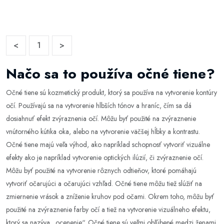
<
1
>
Načo sa to používa očné tiene?
Očné tiene sú kozmetický produkt, ktorý sa používa na vytvorenie kontúry
očí. Používajú sa na vytvorenie hlbších tónov a hraníc, čím sa dá
dosiahnuť efekt zvýraznenia očí. Môžu byť použité na zvýraznenie
vnútorného kútika oka, alebo na vytvorenie väčšej hĺbky a kontrastu.
Očné tiene majú veľa výhod, ako napríklad schopnosť vytvoriť vizuálne
efekty ako je napríklad vytvorenie optických ilúzií, či zvýraznenie očí.
Môžu byť použité na vytvorenie rôznych odtieňov, ktoré pomáhajú
vytvoriť očarujúci a očarujúci vzhľad. Očné tiene môžu tiež slúžiť na
zmiernenie vrások a zníženie kruhov pod očami. Okrem toho, môžu byť
použité na zvýraznenie farby očí a tiež na vytvorenie vizuálneho efektu,
ktorý sa nazýva „ocenenie“. Očné tiene sú veľmi obľúbené medzi ženami,