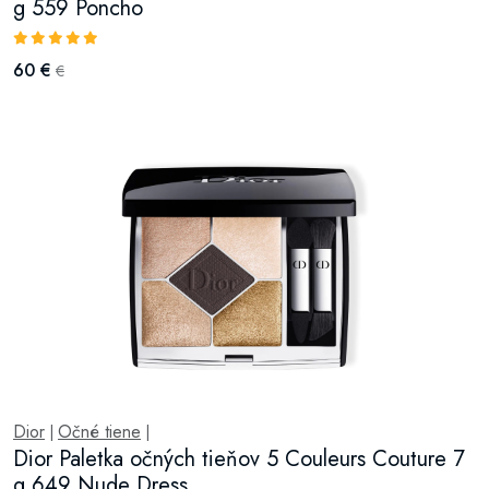
g 559 Poncho
60 €
€
Dior
Očné tiene
|
|
Dior Paletka očných tieňov 5 Couleurs Couture 7
g 649 Nude Dress