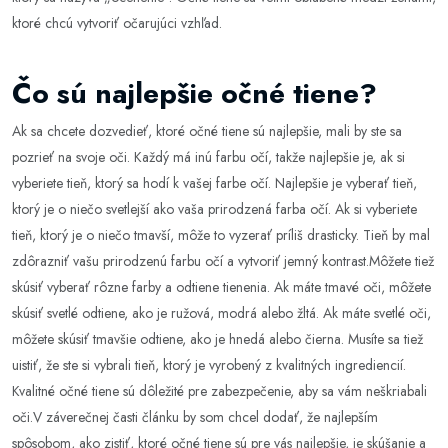
ktoré chcú vytvoriť očarujúci vzhľad.
Čo sú najlepšie očné tiene?
Ak sa chcete dozvedieť, ktoré očné tiene sú najlepšie, mali by ste sa
pozrieť na svoje oči. Každý má inú farbu očí, takže najlepšie je, ak si
vyberiete tieň, ktorý sa hodí k vašej farbe očí. Najlepšie je vyberať tieň,
ktorý je o niečo svetlejší ako vaša prirodzená farba očí. Ak si vyberiete
tieň, ktorý je o niečo tmavší, môže to vyzerať príliš drasticky. Tieň by mal
zdôrazniť vašu prirodzenú farbu očí a vytvoriť jemný kontrast.Môžete tiež
skúsiť vyberať rôzne farby a odtiene tienenia. Ak máte tmavé oči, môžete
skúsiť svetlé odtiene, ako je ružová, modrá alebo žltá. Ak máte svetlé oči,
môžete skúsiť tmavšie odtiene, ako je hnedá alebo čierna. Musíte sa tiež
uistiť, že ste si vybrali tieň, ktorý je vyrobený z kvalitných ingrediencií.
Kvalitné očné tiene sú dôležité pre zabezpečenie, aby sa vám neškriabali
oči.V záverečnej časti článku by som chcel dodať, že najlepším
spôsobom, ako zistiť, ktoré očné tiene sú pre vás najlepšie, je skúšanie a