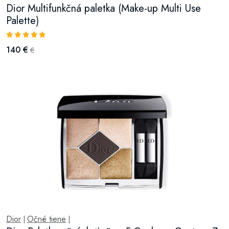
Dior Multifunkčná paletka (Make-up Multi Use
Palette)
140 €
€
Dior
Očné tiene
|
|