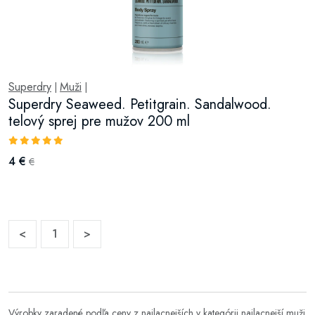
Superdry
Muži
|
|
Superdry Seaweed. Petitgrain. Sandalwood.
telový sprej pre mužov 200 ml
4 €
€
<
1
>
Výrobky zaradené podľa ceny z najlacnejších v kategórii
najlacnejší muži