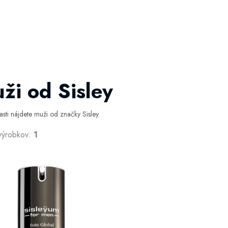
ži od Sisley
časti nájdete muži od značky Sisley.
výrobkov:
1