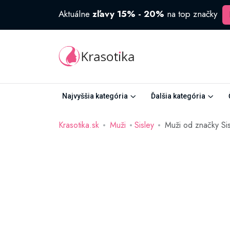
Aktuálne
zľavy 15% - 20%
na top značky
Najvyššia kategória
Ďalšia kategória
Krasotika.sk
Muži
Sisley
Muži od značky Sis