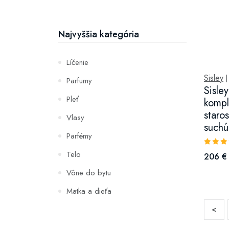
Najvyššia kategória
Líčenie
Sisley
Parfumy
Sisle
Pleť
kompl
staros
Vlasy
suchú
Parfémy
Telo
206 €
Vône do bytu
Matka a dieťa
<
Zuby
Hydratácia a výživa pleti