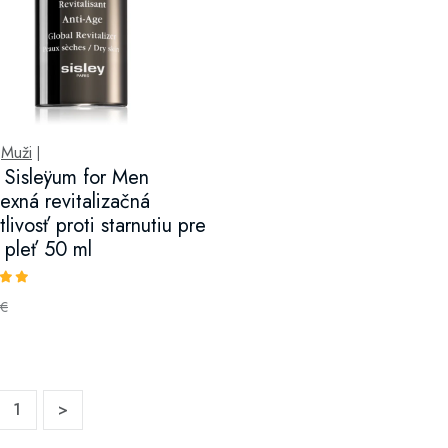
Muži
|
|
y Sisleÿum for Men
exná revitalizačná
tlivosť proti starnutiu pre
 pleť 50 ml
€
1
>