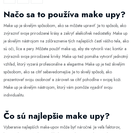
Načo sa to používa make upy?
Make up je skvelým spôsobom, ako sa môžete upraviť. Je to spôsob, ako
zvýrazniť svoje prirodzené krásy a zakryť akékoľvek nedostatky. Make up
je skvelým nástrojom na zdôraznenie tých najlepších častí vášho tela, ako
sú oči, líca a pery. Môžete použiť make up, aby ste vytvorili viac kontúr a
zvýraznili svoje prirodzené krivky. Make up tiež pomáha vytvoriť jednotný
vzhľad, ktorý vyzerá profesionálne a elegantne. Make up je tiež skvelým
spôsobom, ako sa cítiť sebavedomejšie. Je to skvelý spôsob, ako
prezentovať svoju osobnosť a zároveň sa cítiť pohodlne v svojej koži.
Make up je skvelým nástrojom, ktorý vám pomôže vyjadriť svoju
individualitu.
Čo sú najlepšie make upy?
Vyberanie najlepších make-upov môže byť náročné. Je veľa faktorov,