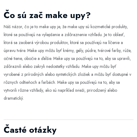
Čo sú zač make upy?
Náš názor, čo je to make upy je, že make upy sú kozmetické produkty,
ktoré sa používajú na vylepšenie a zdôraznenie vzhľadu. Je to oblasť,
ktorá sa zaoberá výrobou produktov, ktoré sa používajú na líčenie a
úpravu tváre. Make upy môžu byť krémy, gély, púdre, tvárové farby, rúže,
očné tiene, obočie a ďalšie. Make upy sa používajú na to, aby sa upravili,
zdôraznili alebo zakryli nedostatky vzhľadu. Make upy môžu byť
vyrobené z prírodných alebo syntetických zložiek a môžu byť dostupné v
rôznych odtieňoch a farbách. Make upy sa používajú na to, aby sa
vytvorili rôzne vzhľady, ako sú napríklad svieži, prirodzený alebo
dramatický.
Časté otázky