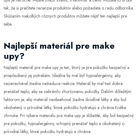
upu je náročné. Musíte zvážiť kvalitu, trvanlivosť a cenu. Môžete to urobiť
tak, že si prečítate recenzie produktov alebo požiadate o radu odborníka.
Skúšaním niekoľkých rôznych produktov môžete nájsť ten najlepší pre
seba.
Najlepší materiál pre make
upy?
Najlepší materiál pre make upy je ten, ktorý je pre pokožku bezpečný a
prispôsobený jej potrebám. Ideálne by mal byť hypoalergénny, aby
nezanechával žiadne nežiaduce reakcie. Materiál by mal tiež dobre
prenášať teplo, aby sa zabránilo zhoršovaniu pokožky. Ďalším dôležitým
faktorom je, aby materiál neobsahoval žiadne škodlivé látky a aby bol
obohatený o prírodné látky, ktoré pokožku hydratujú a chránia.Krátke
zhrnutie: Pri výbere materiálu pre make upy je dôležité, aby bol bezpečný
pre pokožku, hypoalergénny, schopný prenášať teplo a obohatený o
prírodné látky, ktoré pokožku hydratujú a chránia.