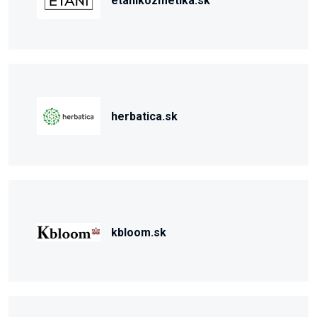
etanikozmetika.sk
herbatica.sk
kbloom.sk