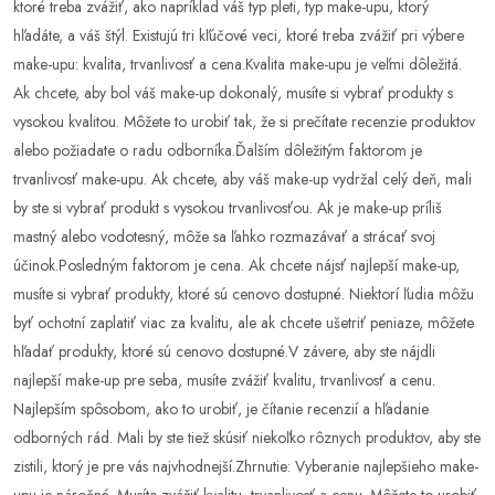
ktoré treba zvážiť, ako napríklad váš typ pleti, typ make-upu, ktorý
hľadáte, a váš štýl. Existujú tri kľúčové veci, ktoré treba zvážiť pri výbere
make-upu: kvalita, trvanlivosť a cena.Kvalita make-upu je veľmi dôležitá.
Ak chcete, aby bol váš make-up dokonalý, musíte si vybrať produkty s
vysokou kvalitou. Môžete to urobiť tak, že si prečítate recenzie produktov
alebo požiadate o radu odborníka.Ďalším dôležitým faktorom je
trvanlivosť make-upu. Ak chcete, aby váš make-up vydržal celý deň, mali
by ste si vybrať produkt s vysokou trvanlivosťou. Ak je make-up príliš
mastný alebo vodotesný, môže sa ľahko rozmazávať a strácať svoj
účinok.Posledným faktorom je cena. Ak chcete nájsť najlepší make-up,
musíte si vybrať produkty, ktoré sú cenovo dostupné. Niektorí ľudia môžu
byť ochotní zaplatiť viac za kvalitu, ale ak chcete ušetriť peniaze, môžete
hľadať produkty, ktoré sú cenovo dostupné.V závere, aby ste nájdli
najlepší make-up pre seba, musíte zvážiť kvalitu, trvanlivosť a cenu.
Najlepším spôsobom, ako to urobiť, je čítanie recenzií a hľadanie
odborných rád. Mali by ste tiež skúsiť niekoľko rôznych produktov, aby ste
zistili, ktorý je pre vás najvhodnejší.Zhrnutie: Vyberanie najlepšieho make-