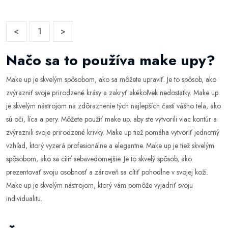
<
1
>
Načo sa to používa make upy?
Make up je skvelým spôsobom, ako sa môžete upraviť. Je to spôsob, ako
zvýrazniť svoje prirodzené krásy a zakryť akékoľvek nedostatky. Make up
je skvelým nástrojom na zdôraznenie tých najlepších častí vášho tela, ako
sú oči, líca a pery. Môžete použiť make up, aby ste vytvorili viac kontúr a
zvýraznili svoje prirodzené krivky. Make up tiež pomáha vytvoriť jednotný
vzhľad, ktorý vyzerá profesionálne a elegantne. Make up je tiež skvelým
spôsobom, ako sa cítiť sebavedomejšie. Je to skvelý spôsob, ako
prezentovať svoju osobnosť a zároveň sa cítiť pohodlne v svojej koži.
Make up je skvelým nástrojom, ktorý vám pomôže vyjadriť svoju
individualitu.