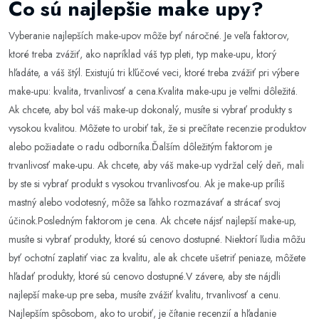
Čo sú najlepšie make upy?
Vyberanie najlepších make-upov môže byť náročné. Je veľa faktorov,
ktoré treba zvážiť, ako napríklad váš typ pleti, typ make-upu, ktorý
hľadáte, a váš štýl. Existujú tri kľúčové veci, ktoré treba zvážiť pri výbere
make-upu: kvalita, trvanlivosť a cena.Kvalita make-upu je veľmi dôležitá.
Ak chcete, aby bol váš make-up dokonalý, musíte si vybrať produkty s
vysokou kvalitou. Môžete to urobiť tak, že si prečítate recenzie produktov
alebo požiadate o radu odborníka.Ďalším dôležitým faktorom je
trvanlivosť make-upu. Ak chcete, aby váš make-up vydržal celý deň, mali
by ste si vybrať produkt s vysokou trvanlivosťou. Ak je make-up príliš
mastný alebo vodotesný, môže sa ľahko rozmazávať a strácať svoj
účinok.Posledným faktorom je cena. Ak chcete nájsť najlepší make-up,
musíte si vybrať produkty, ktoré sú cenovo dostupné. Niektorí ľudia môžu
byť ochotní zaplatiť viac za kvalitu, ale ak chcete ušetriť peniaze, môžete
hľadať produkty, ktoré sú cenovo dostupné.V závere, aby ste nájdli
najlepší make-up pre seba, musíte zvážiť kvalitu, trvanlivosť a cenu.
Najlepším spôsobom, ako to urobiť, je čítanie recenzií a hľadanie