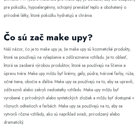
pre pokožku, hypoalergénny, schopný prenášať teplo a obohatený o
prírodné látky, ktoré pokožku hydratujú a chránia.
Čo sú zač make upy?
Náš názor, čo je to make upy je, že make upy sú kozmetické produkty,
ktoré sa používajú na vylepšenie a zdôraznenie vzhľadu. Je to oblasť,
ktorá sa zaoberá výrobou produktov, ktoré sa používajú na líčenie a
úpravu tváre. Make upy môžu byť krémy, gély, púdre, tvárové farby, rúže,
očné tiene, obočie a ďalšie. Make upy sa používajú na to, aby sa upravili,
zdôraznili alebo zakryli nedostatky vzhľadu. Make upy môžu byť
vyrobené z prírodných alebo syntetických zložiek a môžu byť dostupné v
rôznych odtieňoch a farbách. Make upy sa používajú na to, aby sa
vytvorili rôzne vzhľady, ako sú napríklad svieži, prirodzený alebo
dramatický.