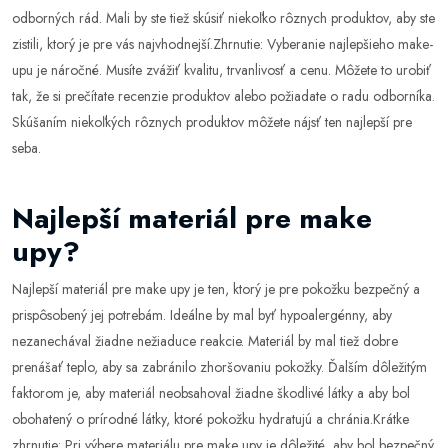
odborných rád. Mali by ste tiež skúsiť niekoľko rôznych produktov, aby ste
zistili, ktorý je pre vás najvhodnejší.Zhrnutie: Vyberanie najlepšieho make-
upu je náročné. Musíte zvážiť kvalitu, trvanlivosť a cenu. Môžete to urobiť
tak, že si prečítate recenzie produktov alebo požiadate o radu odborníka.
Skúšaním niekoľkých rôznych produktov môžete nájsť ten najlepší pre
seba.
Najlepší materiál pre make
upy?
Najlepší materiál pre make upy je ten, ktorý je pre pokožku bezpečný a
prispôsobený jej potrebám. Ideálne by mal byť hypoalergénny, aby
nezanechával žiadne nežiaduce reakcie. Materiál by mal tiež dobre
prenášať teplo, aby sa zabránilo zhoršovaniu pokožky. Ďalším dôležitým
faktorom je, aby materiál neobsahoval žiadne škodlivé látky a aby bol
obohatený o prírodné látky, ktoré pokožku hydratujú a chránia.Krátke
zhrnutie: Pri výbere materiálu pre make upy je dôležité, aby bol bezpečný