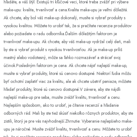
hľadáte, a váš štýl. Existujú tri kľúčové veci, ktoré treba zvážiť pri výbere
make-upu: kvalita, trvanlivosť a cena.Kvalita make-upu je veľmi dôležitá.
Ak chcete, aby bol váš make-up dokonalý, musíte si vybrať produkty s
vysokou kvalitou. Môžete to urobiť tak, že si prečítate recenzie produktov
alebo požiadate o radu odborníka.Ďalším dôležitým faktorom je
trvanlivosť make-upu. Ak chcete, aby váš make-up vydržal celý deň, mali
by ste si vybrať produkt s vysokou trvanlivosťou. Ak je make-up príliš
mastný alebo vodotesný, môže sa ľahko rozmazávať a strácať svoj
účinok.Posledným faktorom je cena. Ak chcete nájsť najlepší make-up,
musíte si vybrať produkty, ktoré sú cenovo dostupné. Niektorí ľudia môžu
byť ochotní zaplatiť viac za kvalitu, ale ak chcete ušetriť peniaze, môžete
hľadať produkty, ktoré sú cenovo dostupné.V závere, aby ste nájdli
najlepší make-up pre seba, musíte zvážiť kvalitu, trvanlivosť a cenu.
Najlepším spôsobom, ako to urobiť, je čítanie recenzií a hľadanie
odborných rád. Mali by ste tiež skúsiť niekoľko rôznych produktov, aby ste
zistili, ktorý je pre vás najvhodnejší.Zhrnutie: Vyberanie najlepšieho make-
upu je náročné. Musíte zvážiť kvalitu, trvanlivosť a cenu. Môžete to urobiť