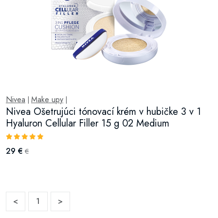
Nivea
Make upy
|
|
Nivea Ošetrujúci tónovací krém v hubičke 3 v 1
Hyaluron Cellular Filler 15 g 02 Medium
29 €
€
<
1
>