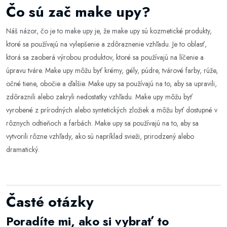
Čo sú zač make upy?
Náš názor, čo je to make upy je, že make upy sú kozmetické produkty,
ktoré sa používajú na vylepšenie a zdôraznenie vzhľadu. Je to oblasť,
ktorá sa zaoberá výrobou produktov, ktoré sa používajú na líčenie a
úpravu tváre. Make upy môžu byť krémy, gély, púdre, tvárové farby, rúže,
očné tiene, obočie a ďalšie. Make upy sa používajú na to, aby sa upravili,
zdôraznili alebo zakryli nedostatky vzhľadu. Make upy môžu byť
vyrobené z prírodných alebo syntetických zložiek a môžu byť dostupné v
rôznych odtieňoch a farbách. Make upy sa používajú na to, aby sa
vytvorili rôzne vzhľady, ako sú napríklad svieži, prirodzený alebo
dramatický.
Časté otázky
Poradíte mi, ako si vybrať to