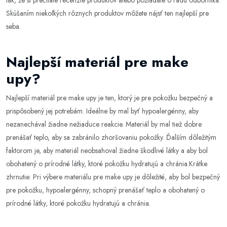
tak, že si prečítate recenzie produktov alebo požiadate o radu odborníka.
Skúšaním niekoľkých rôznych produktov môžete nájsť ten najlepší pre
seba.
Najlepší materiál pre make
upy?
Najlepší materiál pre make upy je ten, ktorý je pre pokožku bezpečný a
prispôsobený jej potrebám. Ideálne by mal byť hypoalergénny, aby
nezanechával žiadne nežiaduce reakcie. Materiál by mal tiež dobre
prenášať teplo, aby sa zabránilo zhoršovaniu pokožky. Ďalším dôležitým
faktorom je, aby materiál neobsahoval žiadne škodlivé látky a aby bol
obohatený o prírodné látky, ktoré pokožku hydratujú a chránia.Krátke
zhrnutie: Pri výbere materiálu pre make upy je dôležité, aby bol bezpečný
pre pokožku, hypoalergénny, schopný prenášať teplo a obohatený o
prírodné látky, ktoré pokožku hydratujú a chránia.