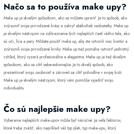
Načo sa to používa make upy?
Make up je skvelým spôsobom, ako sa môžete upraviť. Je to spôsob, ako
zvýrazniť svoje prirodzené krásy a zakryť akékoľvek nedostatky. Make up
je skvelým nástrojom na zdôraznenie tých najlepších častí vášho tela, ako
sú oči, líca a pery. Môžete použiť make up, aby ste vytvorili viac kontúr a
zvýraznili svoje prirodzené krivky. Make up tiež pomáha vytvoriť jednotný
vzhľad, ktorý vyzerá profesionálne a elegantne. Make up je tiež skvelým
spôsobom, ako sa cítiť sebavedomejšie. Je to skvelý spôsob, ako
prezentovať svoju osobnosť a zároveň sa cítiť pohodlne v svojej koži.
Make up je skvelým nástrojom, ktorý vám pomôže vyjadriť svoju
individualitu.
Čo sú najlepšie make upy?
Vyberanie najlepších make-upov môže byť náročné. Je veľa faktorov,
ktoré treba zvážiť, ako napríklad váš typ pleti, typ make-upu, ktorý