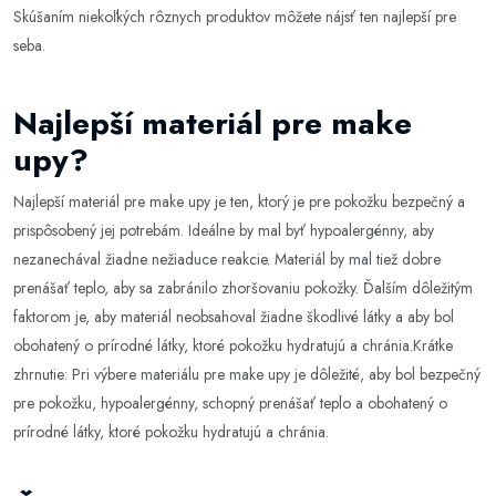
Skúšaním niekoľkých rôznych produktov môžete nájsť ten najlepší pre
seba.
Najlepší materiál pre make
upy?
Najlepší materiál pre make upy je ten, ktorý je pre pokožku bezpečný a
prispôsobený jej potrebám. Ideálne by mal byť hypoalergénny, aby
nezanechával žiadne nežiaduce reakcie. Materiál by mal tiež dobre
prenášať teplo, aby sa zabránilo zhoršovaniu pokožky. Ďalším dôležitým
faktorom je, aby materiál neobsahoval žiadne škodlivé látky a aby bol
obohatený o prírodné látky, ktoré pokožku hydratujú a chránia.Krátke
zhrnutie: Pri výbere materiálu pre make upy je dôležité, aby bol bezpečný
pre pokožku, hypoalergénny, schopný prenášať teplo a obohatený o
prírodné látky, ktoré pokožku hydratujú a chránia.