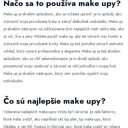
Načo sa to používa make upy?
Make up je skvelým spôsobom, ako sa môžete upraviť. Je to spôsob, ako
zvýrazniť svoje prirodzené krásy a zakryť akékoľvek nedostatky. Make up
je skvelým nástrojom na zdôraznenie tých najlepších častí vášho tela, ako
sú oči, líca a pery. Môžete použiť make up, aby ste vytvorili viac kontúr a
zvýraznili svoje prirodzené krivky. Make up tiež pomáha vytvoriť jednotný
vzhľad, ktorý vyzerá profesionálne a elegantne. Make up je tiež skvelým
spôsobom, ako sa cítiť sebavedomejšie. Je to skvelý spôsob, ako
prezentovať svoju osobnosť a zároveň sa cítiť pohodlne v svojej koži.
Make up je skvelým nástrojom, ktorý vám pomôže vyjadriť svoju
individualitu.
Čo sú najlepšie make upy?
Vyberanie najlepších make-upov môže byť náročné. Je veľa faktorov,
ktoré treba zvážiť, ako napríklad váš typ pleti, typ make-upu, ktorý
hľadáte, a váš štýl. Existujú tri kľúčové veci, ktoré treba zvážiť pri výbere