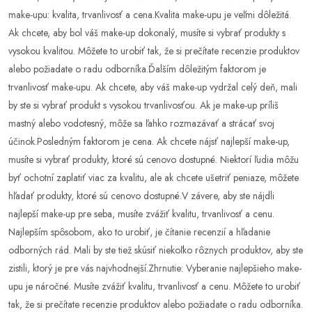
make-upu: kvalita, trvanlivosť a cena.Kvalita make-upu je veľmi dôležitá.
Ak chcete, aby bol váš make-up dokonalý, musíte si vybrať produkty s
vysokou kvalitou. Môžete to urobiť tak, že si prečítate recenzie produktov
alebo požiadate o radu odborníka.Ďalším dôležitým faktorom je
trvanlivosť make-upu. Ak chcete, aby váš make-up vydržal celý deň, mali
by ste si vybrať produkt s vysokou trvanlivosťou. Ak je make-up príliš
mastný alebo vodotesný, môže sa ľahko rozmazávať a strácať svoj
účinok.Posledným faktorom je cena. Ak chcete nájsť najlepší make-up,
musíte si vybrať produkty, ktoré sú cenovo dostupné. Niektorí ľudia môžu
byť ochotní zaplatiť viac za kvalitu, ale ak chcete ušetriť peniaze, môžete
hľadať produkty, ktoré sú cenovo dostupné.V závere, aby ste nájdli
najlepší make-up pre seba, musíte zvážiť kvalitu, trvanlivosť a cenu.
Najlepším spôsobom, ako to urobiť, je čítanie recenzií a hľadanie
odborných rád. Mali by ste tiež skúsiť niekoľko rôznych produktov, aby ste
zistili, ktorý je pre vás najvhodnejší.Zhrnutie: Vyberanie najlepšieho make-
upu je náročné. Musíte zvážiť kvalitu, trvanlivosť a cenu. Môžete to urobiť
tak, že si prečítate recenzie produktov alebo požiadate o radu odborníka.