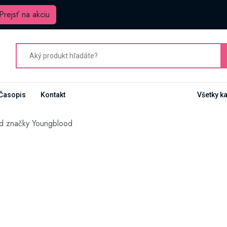
Prejsť na akciu
Časopis
Kontakt
Všetky k
od značky Youngblood