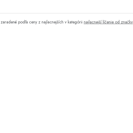
zaradené podľa ceny z najlacnejších v kategórii
najlacnejší líčenie od znač