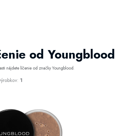
čenie od Youngblood
časti nájdete líčenie od značky Youngblood.
výrobkov:
1