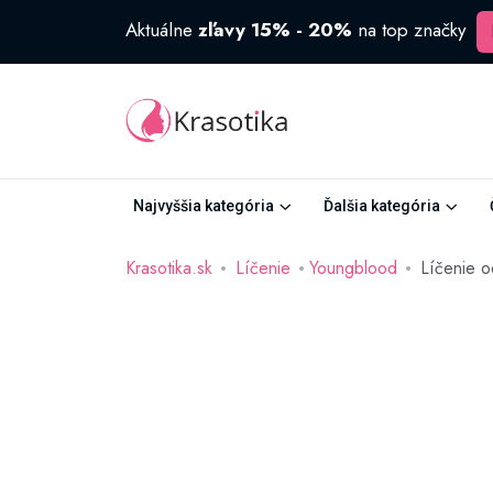
Aktuálne
zľavy 15% - 20%
na top značky
Najvyššia kategória
Ďalšia kategória
Krasotika.sk
Líčenie
Youngblood
Líčenie 