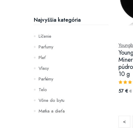
Najvyššia kategória
Líčenie
Youngb
Parfumy
Young
Pleť
Miner
púdro
Vlasy
10 g
Parfémy
Telo
57 €
€
Vône do bytu
Matka a dieťa
<
Zuby
Hydratácia a výživa pleti