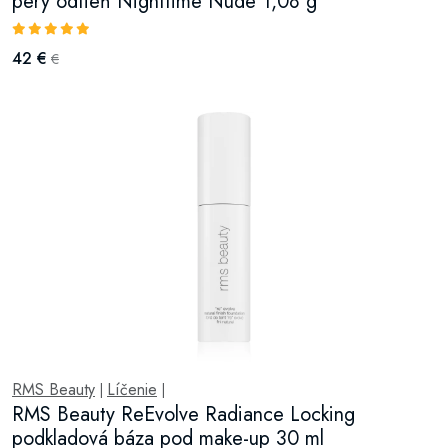
pery odtieň Nighttime Nude 1,08 g
42 €
€
RMS Beauty
Líčenie
|
|
RMS Beauty ReEvolve Radiance Locking
podkladová báza pod make-up 30 ml