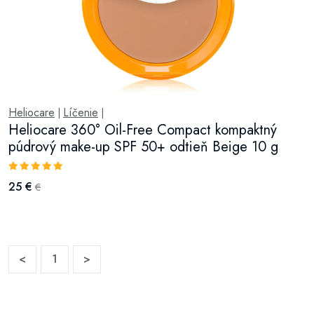
Heliocare
Líčenie
|
|
Heliocare 360° Oil-Free Compact kompaktný
púdrový make-up SPF 50+ odtieň Beige 10 g
25 €
€
<
1
>