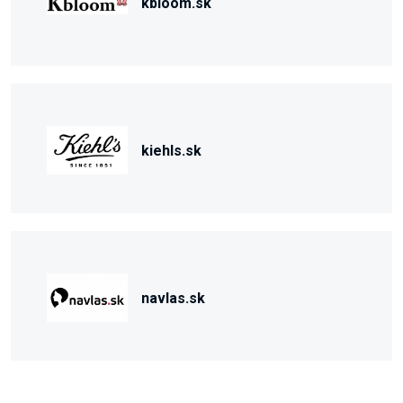
kbloom.sk
kiehls.sk
navlas.sk