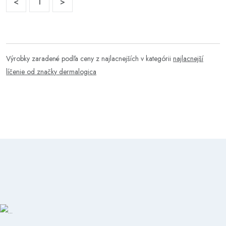
<
1
>
Výrobky zaradené podľa ceny z najlacnejších v kategórii
najlacnejší
líčenie od značky dermalogica