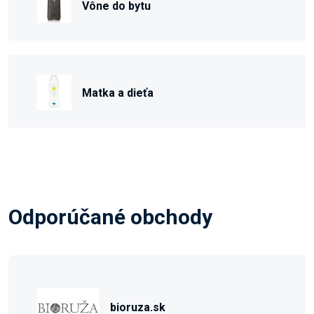
Vône do bytu
Matka a dieťa
Odporúčané obchody
bioruza.sk