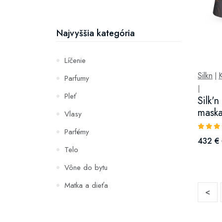
Najvyššia kategória
Líčenie
Silkn
K
|
Parfumy
|
Pleť
Silk'
mask
Vlasy
Parfémy
432 €
Telo
Vône do bytu
Matka a dieťa
<
Zuby
Hydratácia a výživa pleti