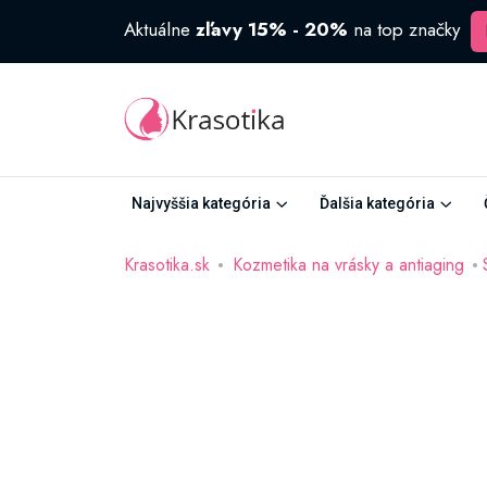
Aktuálne
zľavy 15% - 20%
na top značky
Najvyššia kategória
Ďalšia kategória
Krasotika.sk
Kozmetika na vrásky a antiaging