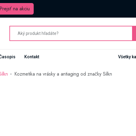
Prejsť na akciu
Časopis
Kontakt
Všetky k
Silkn
Kozmetika na vrásky a antiaging od značky Silkn