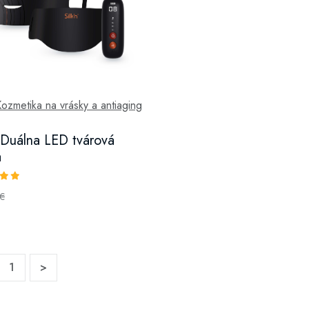
ozmetika na vrásky a antiaging
n Duálna LED tvárová
a
€
1
>