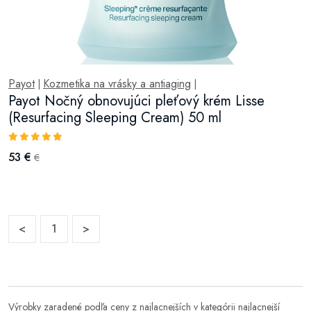
Payot
Kozmetika na vrásky a antiaging
|
|
Payot Nočný obnovujúci pleťový krém Lisse
(Resurfacing Sleeping Cream) 50 ml
53 €
€
<
1
>
Výrobky zaradené podľa ceny z najlacnejších v kategórii
najlacnejší