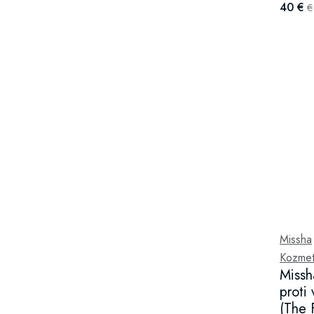
40 €
€
Missha
Kozmeti
Missh
proti
(The 