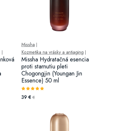
Missha
|
g
Kozmetika na vrásky a antiaging
|
|
enková
Missha Hydratačná esencia
proti starnutiu pleti
a
Chogongjin (Youngan Jin
Essence) 50 ml
39 €
€