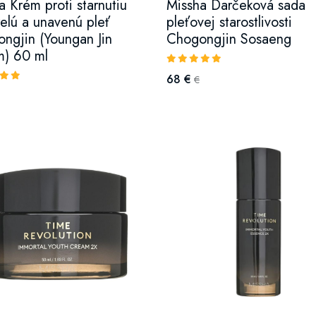
a Krém proti starnutiu
Missha Darčeková sada
relú a unavenú pleť
pleťovej starostlivosti
ngjin (Youngan Jin
Chogongjin Sosaeng
) 60 ml
68 €
€