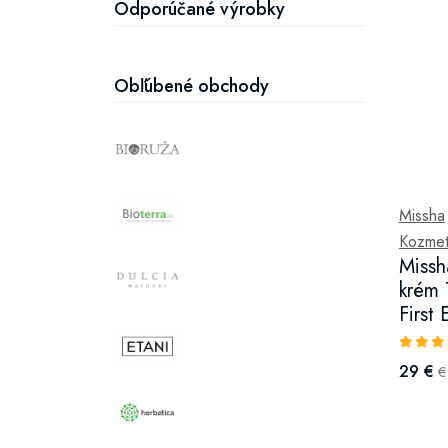
Odporúčané výrobky
Obľúbené obchody
Missha
Kozmeti
Missh
krém 
First
29 €
€