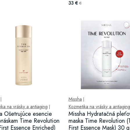
33 €
€
Missha
|
|
ka na vrásky a antiaging
Kozmetika na vrásky a antiagin
|
a Ošetrujúce esencie
Missha Hydratačná pleťo
 vráskam Time Revolution
maska Time Revolution (
First Essence Enriched)
First Essence Mask) 30 g