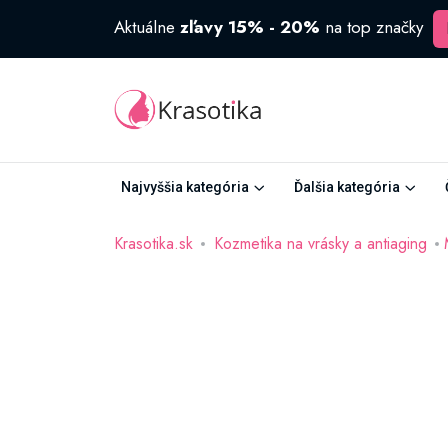
Aktuálne
zľavy 15% - 20%
na top značky
Najvyššia kategória
Ďalšia kategória
Krasotika.sk
Kozmetika na vrásky a antiaging