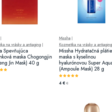
Missha
|
|
ka na vrásky a antiaging
Kozmetika na vrásky a antiagin
|
a Spevňujúca
Missha Hydratačná pláti
enková maska Chogongjin
maska s kyselinou
eng Jin Mask) 40 g
hyalurónovou Super Aqu
(Ampoule Mask) 28 g
4 €
€