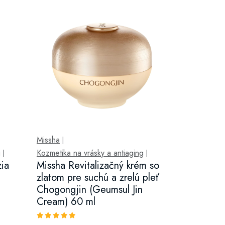
Missha
|
g
Kozmetika na vrásky a antiaging
|
|
ia
Missha Revitalizačný krém so
zlatom pre suchú a zrelú pleť
Chogongjin (Geumsul Jin
Cream) 60 ml