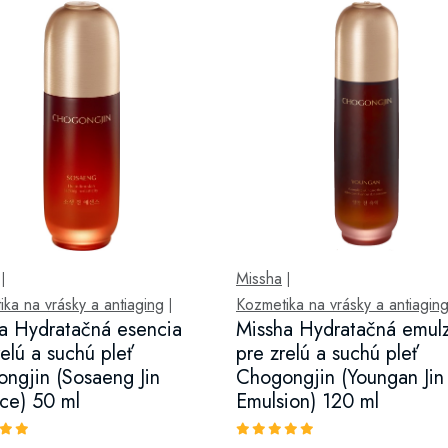
Missha
|
|
ka na vrásky a antiaging
Kozmetika na vrásky a antiagin
|
a Hydratačná esencia
Missha Hydratačná emulz
relú a suchú pleť
pre zrelú a suchú pleť
ngjin (Sosaeng Jin
Chogongjin (Youngan Jin
ce) 50 ml
Emulsion) 120 ml