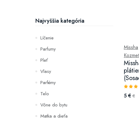
Najvyššia kategória
Líčenie
Missha
Parfumy
Kozmeti
Pleť
Missh
pláti
Vlasy
(Sosa
Parfémy
Telo
5 €
€
Vône do bytu
Matka a dieťa
Zuby
Hydratácia a výživa pleti