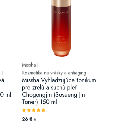
Missha
|
g
Kozmetika na vrásky a antiaging
|
|
vá
Missha Vyhladzujúce tonikum
pre zrelú a suchú pleť
50 ml
Chogongjin (Sosaeng Jin
Toner) 150 ml
26 €
€