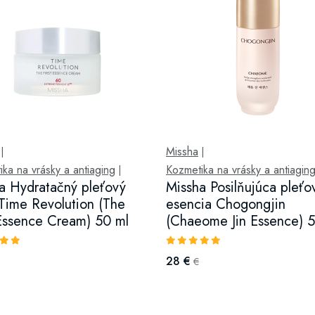
Missha
|
|
ka na vrásky a antiaging
Kozmetika na vrásky a antiagin
|
a Hydratačný pleťový
Missha Posilňujúca pleťo
Time Revolution (The
esencia Chogongjin
 Essence Cream) 50 ml
(Chaeome Jin Essence) 
28 €
€