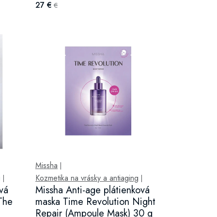
27 €
€
Missha
|
g
Kozmetika na vrásky a antiaging
|
|
vá
Missha Anti-age plátienková
The
maska Time Revolution Night
Repair (Ampoule Mask) 30 g