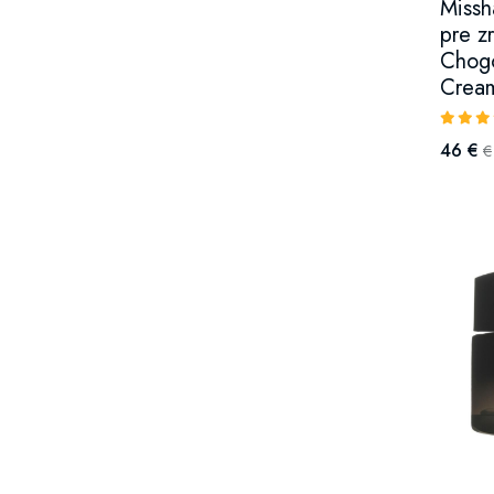
Missh
pre z
Chogo
Cream
46 €
€