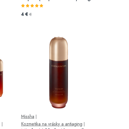
4 €
€
Missha
|
g
Kozmetika na vrásky a antiaging
|
|