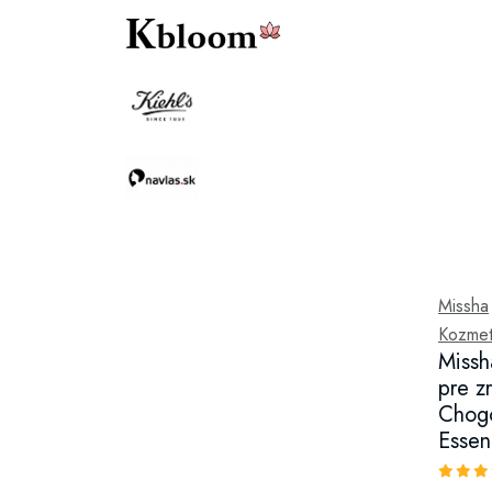
Missha
Kozmeti
Missh
pre z
Chogo
Essen