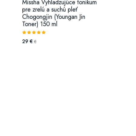
Missha Vyhladzujúce tonikum
pre zrelú a suchú pleť
Chogongjin (Youngan Jin
Toner) 150 ml
29 €
€