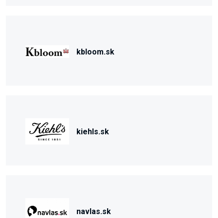
kbloom.sk
kiehls.sk
navlas.sk