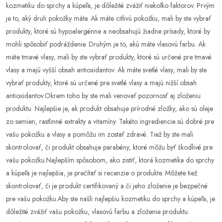
kozmetiku do sprchy a kúpeľa, je dôležité zvážiť niekoľko faktorov. Prvým
je to, aký druh pokožky máte. Ak máte citlivú pokožku, mali by ste vybrať
produkty, ktoré sú hypoalergénne a neobsahujú žiadne prísady, ktoré by
mohli spôsobiť podráždenie. Druhým je to, akú máte vlasovú farbu. Ak
máte tmavé vlasy, mali by ste vybrať produkty, ktoré sú určené pre tmavé
vlasy a majú vyšší obsah antioxidantov. Ak máte svetlé vlasy, mali by ste
vybrať produkty, ktoré sú určené pre svetlé vlasy a majú nižší obsah
antioxidantov.Okrem toho by ste mali venovať pozornosť aj zloženiu
produktu. Najlepšie je, ak produkt obsahuje prírodné zložky, ako sú oleje
zo semien, rastlinné extrakty a vitamíny. Takéto ingrediencie sú dobré pre
vašu pokožku a vlasy a pomôžu im zostať zdravé. Tiež by ste mali
skontrolovať, či produkt obsahuje parabény, ktoré môžu byť škodlivé pre
vašu pokožku.Najlepším spôsobom, ako zistiť, ktorá kozmetika do sprchy
a kúpeľa je najlepšia, je prečítať si recenzie o produkte. Môžete tiež
skontrolovať, či je produkt certifikovaný a či jeho zloženie je bezpečné
pre vašu pokožku.Aby ste našli najlepšiu kozmetiku do sprchy a kúpeľa, je
dôležité zvážiť vašu pokožku, vlasovú farbu a zloženie produktu.