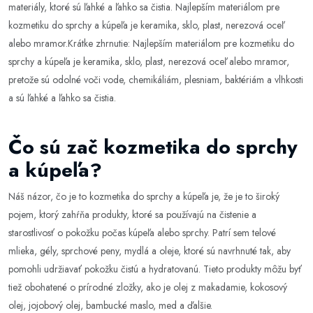
materiály, ktoré sú ľahké a ľahko sa čistia. Najlepším materiálom pre
kozmetiku do sprchy a kúpeľa je keramika, sklo, plast, nerezová oceľ
alebo mramor.Krátke zhrnutie: Najlepším materiálom pre kozmetiku do
sprchy a kúpeľa je keramika, sklo, plast, nerezová oceľ alebo mramor,
pretože sú odolné voči vode, chemikáliám, plesniam, baktériám a vlhkosti
a sú ľahké a ľahko sa čistia.
Čo sú zač kozmetika do sprchy
a kúpeľa?
Náš názor, čo je to kozmetika do sprchy a kúpeľa je, že je to široký
pojem, ktorý zahŕňa produkty, ktoré sa používajú na čistenie a
starostlivosť o pokožku počas kúpeľa alebo sprchy. Patrí sem telové
mlieka, gély, sprchové peny, mydlá a oleje, ktoré sú navrhnuté tak, aby
pomohli udržiavať pokožku čistú a hydratovanú. Tieto produkty môžu byť
tiež obohatené o prírodné zložky, ako je olej z makadamie, kokosový
olej, jojobový olej, bambucké maslo, med a ďalšie.