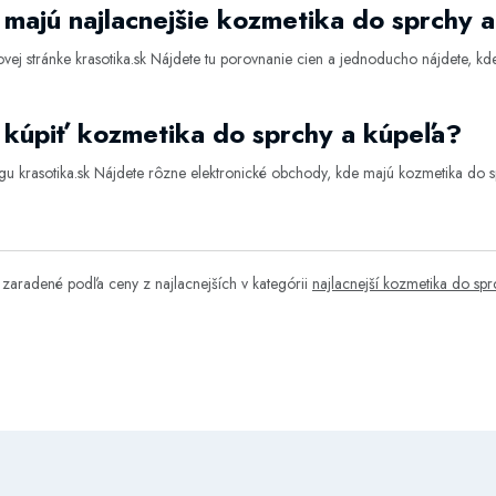
majú najlacnejšie kozmetika do sprchy 
vej stránke
krasotika.sk
Nájdete tu porovnanie cien a jednoducho nájdete, kde 
kúpiť kozmetika do sprchy a kúpeľa?
ógu
krasotika.sk
Nájdete rôzne elektronické obchody, kde majú kozmetika do s
zaradené podľa ceny z najlacnejších v kategórii
najlacnejší kozmetika do spr