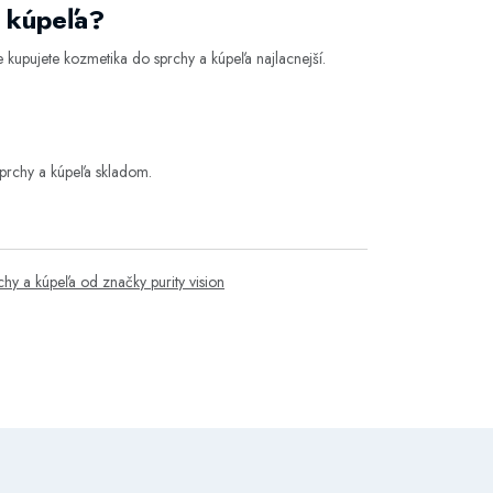
a kúpeľa?
kupujete kozmetika do sprchy a kúpeľa najlacnejší.
prchy a kúpeľa skladom.
chy a kúpeľa od značky purity vision