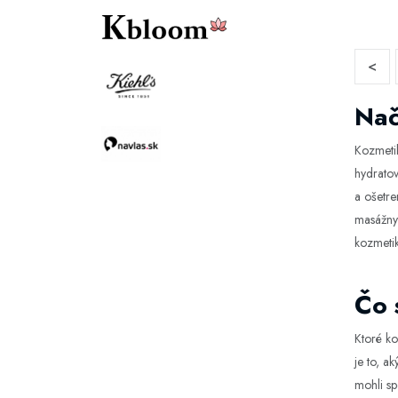
<
Nač
Kozmetik
hydratov
a ošetre
masážnyc
kozmetik
Čo 
Ktoré ko
je to, a
mohli sp