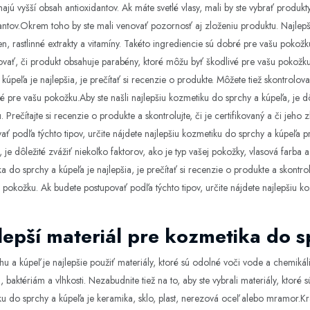
majú vyšší obsah antioxidantov. Ak máte svetlé vlasy, mali by ste vybrať produkt
antov.Okrem toho by ste mali venovať pozornosť aj zloženiu produktu. Najlepši
n, rastlinné extrakty a vitamíny. Takéto ingrediencie sú dobré pre vašu pokožk
ovať, či produkt obsahuje parabény, ktoré môžu byť škodlivé pre vašu pokožk
 kúpeľa je najlepšia, je prečítať si recenzie o produkte. Môžete tiež skontrolovať
 pre vašu pokožku.Aby ste našli najlepšiu kozmetiku do sprchy a kúpeľa, je dô
. Prečítajte si recenzie o produkte a skontrolujte, či je certifikovaný a či je
ať podľa týchto tipov, určite nájdete najlepšiu kozmetiku do sprchy a kúpeľa p
, je dôležité zvážiť niekoľko faktorov, ako je typ vašej pokožky, vlasová farba
a do sprchy a kúpeľa je najlepšia, je prečítať si recenzie o produkte a skontrol
 pokožku. Ak budete postupovať podľa týchto tipov, určite nájdete najlepšiu k
lepší materiál pre kozmetika do 
hu a kúpeľ je najlepšie použiť materiály, ktoré sú odolné voči vode a chemikáli
, baktériám a vlhkosti. Nezabudnite tiež na to, aby ste vybrali materiály, ktoré 
u do sprchy a kúpeľa je keramika, sklo, plast, nerezová oceľ alebo mramor.K