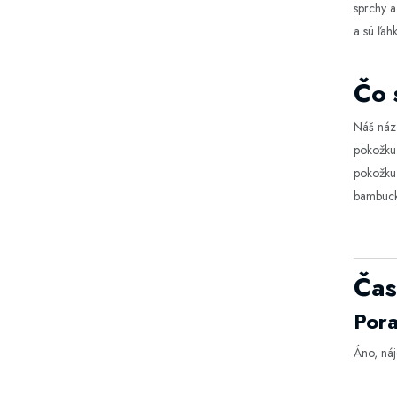
sprchy a
a sú ľahk
Čo 
Náš názo
pokožku 
pokožku 
bambuck
Čas
Pora
Áno, náj