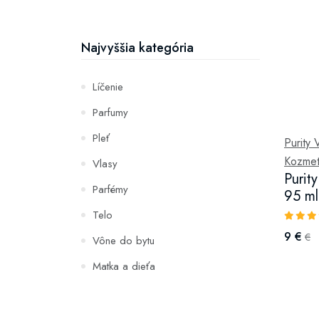
Najvyššia kategória
Líčenie
Parfumy
Pleť
Purity 
Kozmet
Vlasy
Purit
Parfémy
95 ml
Telo
9 €
€
Vône do bytu
Matka a dieťa
Zuby
Hydratácia a výživa pleti