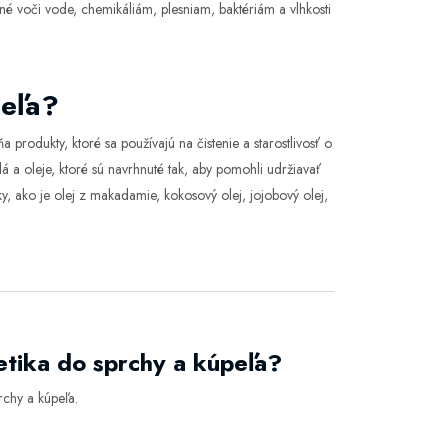
né voči vode, chemikáliám, plesniam, baktériám a vlhkosti
peľa?
 produkty, ktoré sa používajú na čistenie a starostlivosť o
á a oleje, ktoré sú navrhnuté tak, aby pomohli udržiavať
y, ako je olej z makadamie, kokosový olej, jojobový olej,
etika do sprchy a kúpeľa?
rchy a kúpeľa
.