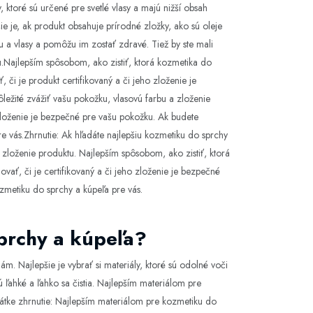
y, ktoré sú určené pre svetlé vlasy a majú nižší obsah
e je, ak produkt obsahuje prírodné zložky, ako sú oleje
u a vlasy a pomôžu im zostať zdravé. Tiež by ste mali
u.Najlepším spôsobom, ako zistiť, ktorá kozmetika do
, či je produkt certifikovaný a či jeho zloženie je
ležité zvážiť vašu pokožku, vlasovú farbu a zloženie
ho zloženie je bezpečné pre vašu pokožku. Ak budete
re vás.Zhrnutie: Ak hľadáte najlepšiu kozmetiku do sprchy
 a zloženie produktu. Najlepším spôsobom, ako zistiť, ktorá
ovať, či je certifikovaný a či jeho zloženie je bezpečné
ozmetiku do sprchy a kúpeľa pre vás.
sprchy a kúpeľa?
ám. Najlepšie je vybrať si materiály, ktoré sú odolné voči
sú ľahké a ľahko sa čistia. Najlepším materiálom pre
rátke zhrnutie: Najlepším materiálom pre kozmetiku do