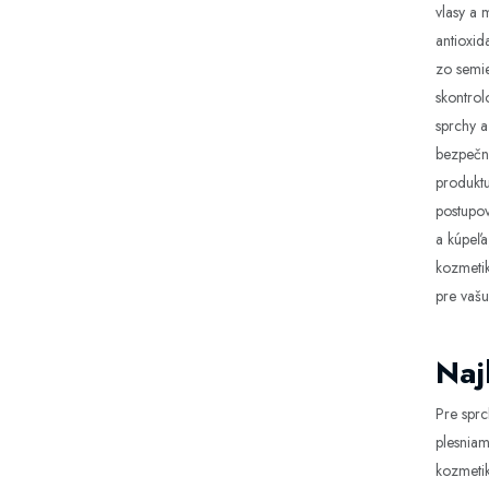
vlasy a 
antioxid
zo semie
skontrol
sprchy a
bezpečné
produktu
postupov
a kúpeľa
kozmetik
pre vašu
Naj
Pre sprc
plesniam
kozmetik