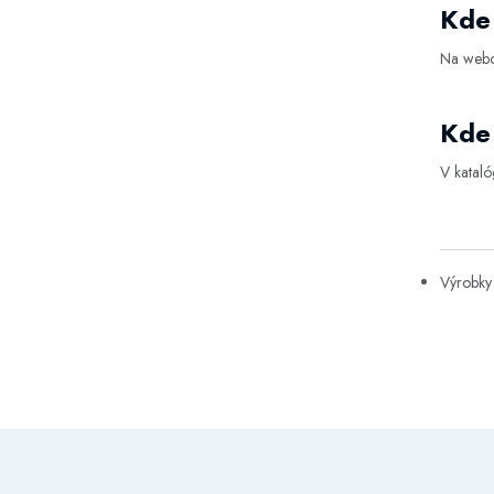
Kde 
Na webo
Kde 
V katal
Výrobky 