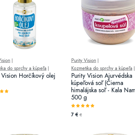
Vision
Purity Vision
|
|
ika do sprchy a kúpeľa
Kozmetika do sprchy a kúpeľa
|
|
y Vision Horčíkový olej
Purity Vision Ajurvédska
kúpeľová soľ (Čierna
himalájska soľ - Kala Na
500 g
7 €
€