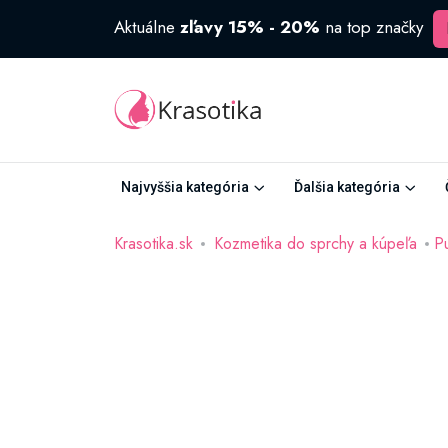
Aktuálne
zľavy 15% - 20%
na top značky
Najvyššia kategória
Ďalšia kategória
Krasotika.sk
Kozmetika do sprchy a kúpeľa
Pu