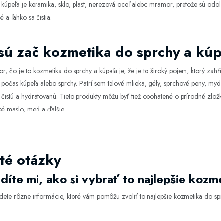
 kúpeľa je keramika, sklo, plast, nerezová oceľ alebo mramor, pretože sú odol
é a ľahko sa čistia.
sú zač kozmetika do sprchy a kú
r, čo je to kozmetika do sprchy a kúpeľa je, že je to široký pojem, ktorý zahŕňa
počas kúpeľa alebo sprchy. Patrí sem telové mlieka, gély, sprchové peny, mydl
čistú a hydratovanú. Tieto produkty môžu byť tiež obohatené o prírodné zložk
é maslo, med a ďalšie.
té otázky
díte mi, ako si vybrať to najlepšie kozm
dete rôzne informácie, ktoré vám pomôžu zvoliť to najlepšie
kozmetika do sp