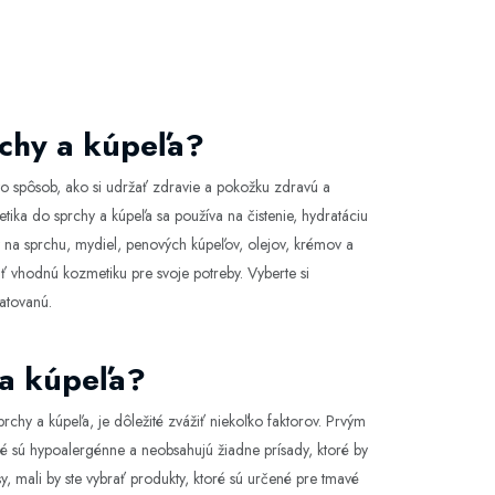
rchy a kúpeľa?
 to spôsob, ako si udržať zdravie a pokožku zdravú a
ika do sprchy a kúpeľa sa používa na čistenie, hydratáciu
 na sprchu, mydiel, penových kúpeľov, olejov, krémov a
ť vhodnú kozmetiku pre svoje potreby. Vyberte si
ratovanú.
 a kúpeľa?
rchy a kúpeľa, je dôležité zvážiť niekoľko faktorov. Prvým
oré sú hypoalergénne a neobsahujú žiadne prísady, ktoré by
, mali by ste vybrať produkty, ktoré sú určené pre tmavé