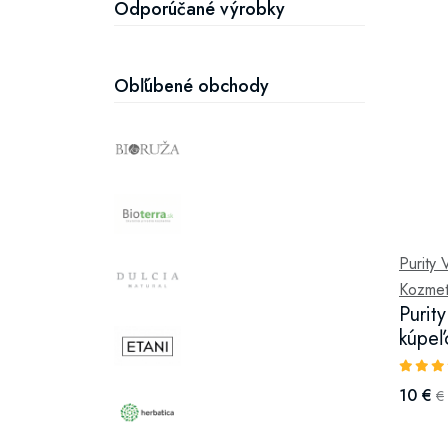
Odporúčané výrobky
Obľúbené obchody
Purity 
Kozmet
Purit
kúpeľ
10 €
€