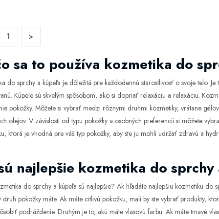
1
>
o sa to používa kozmetika do sp
a do sprchy a kúpeľa je dôležitá pre každodennú starostlivosť o svoje telo. Je
anú. Kúpele sú skvelým spôsobom, ako si dopriať relaxáciu a relaxáciu. Kozmet
nie pokožky. Môžete si vybrať medzi rôznymi druhmi kozmetiky, vrátane gélov
h olejov. V závislosti od typu pokožky a osobných preferencií si môžete vybra
u, ktorá je vhodná pre váš typ pokožky, aby ste ju mohli udržať zdravú a hyd
sú najlepšie kozmetika do sprchy
zmetika do sprchy a kúpeľa sú najlepšie? Ak hľadáte najlepšiu kozmetiku do sp
ký druh pokožky máte. Ak máte citlivú pokožku, mali by ste vybrať produkty, kt
ôsobiť podráždenie. Druhým je to, akú máte vlasovú farbu. Ak máte tmavé vlasy