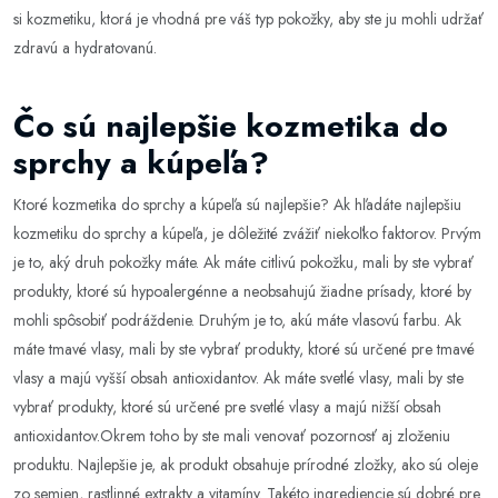
si kozmetiku, ktorá je vhodná pre váš typ pokožky, aby ste ju mohli udržať
zdravú a hydratovanú.
Čo sú najlepšie kozmetika do
sprchy a kúpeľa?
Ktoré kozmetika do sprchy a kúpeľa sú najlepšie? Ak hľadáte najlepšiu
kozmetiku do sprchy a kúpeľa, je dôležité zvážiť niekoľko faktorov. Prvým
je to, aký druh pokožky máte. Ak máte citlivú pokožku, mali by ste vybrať
produkty, ktoré sú hypoalergénne a neobsahujú žiadne prísady, ktoré by
mohli spôsobiť podráždenie. Druhým je to, akú máte vlasovú farbu. Ak
máte tmavé vlasy, mali by ste vybrať produkty, ktoré sú určené pre tmavé
vlasy a majú vyšší obsah antioxidantov. Ak máte svetlé vlasy, mali by ste
vybrať produkty, ktoré sú určené pre svetlé vlasy a majú nižší obsah
antioxidantov.Okrem toho by ste mali venovať pozornosť aj zloženiu
produktu. Najlepšie je, ak produkt obsahuje prírodné zložky, ako sú oleje
zo semien, rastlinné extrakty a vitamíny. Takéto ingrediencie sú dobré pre