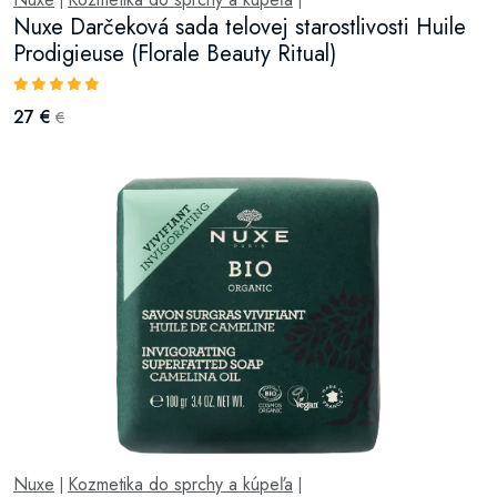
|
|
Nuxe Darčeková sada telovej starostlivosti Huile
Prodigieuse (Florale Beauty Ritual)
27 €
€
Nuxe
Kozmetika do sprchy a kúpeľa
|
|