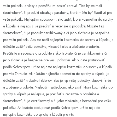
vašu pokožku a vlasy a pomôžu im zostať zdravé. Tiež by ste mali
skontrolovať, či produkt obsahuje parabény, ktoré môžu byť škodlivé pre
vašu pokožku.Najlepším spôsobom, ako zistiť, ktorá kozmetika do sprchy
a kúpeľa je najlepšia, je prečítať si recenzie o produkte. Môžete tiež
skontrolovať, či je produkt certifikovaný a či jeho zloženie je bezpečné
pre vašu pokožku.Aby ste našli najlepšiu kozmetiku do sprchy a kúpeľa, je
dôležité zvážiť vašu pokožku, vlasovú farbu a zloženie produktu.
Prečítajte si recenzie o produkte a skontrolujte, či je certifikovaný a či
jeho zloženie je bezpečné pre vašu pokožku. Ak budete postupovať
podľa týchto tipov, určite nájdete najlepšiu kozmetiku do sprchy a kúpeľa
pre vás.Zhrnutie: Ak hľadáte najlepšiu kozmetiku do sprchy a kúpeľa, je
dôležité zvážiť niekoľko faktorov, ako je typ vašej pokožky, vlasová farba
a zloženie produktu. Najlepším spôsobom, ako zistiť, ktorá kozmetika do
sprchy a kúpeľa je najlepšia, je prečítať si recenzie o produkte a
skontrolovať, či je certifikovaný a či jeho zloženie je bezpečné pre vašu
pokožku. Ak budete postupovať podľa týchto tipov, určite nájdete
najlepšiu kozmetiku do sprchy a kúpeľa pre vás.