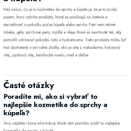
Náš názor, čo je to kozmetika do sprchy a kúpeľa je, že je to široký
pojem, ktorý zahŕňa produkty, ktoré sa používajú na čistenie a
starostlivosť o pokožku počas kúpeľa alebo sprchy. Patrí sem telové
mlieka, gély, sprchové peny, mydlá a oleje, ktoré sú navrhnuté tak, aby
pomohli udržiavať pokožku čistú a hydratovanú. Tieto produkty môžu byť
tiež obohatené o prírodné zložky, ako je olej z makadamie, kokosový
olej, jojobový olej, bambucké maslo, med a ďalšie.
Časté otázky
Poradíte mi, ako si vybrať to
najlepšie kozmetika do sprchy a
kúpeľa?
Áno, nájdete rôzne informácie, ktoré vám pomôžu zvoliť to najlepšie
kozmetika do sprchy a kúpeľa
.