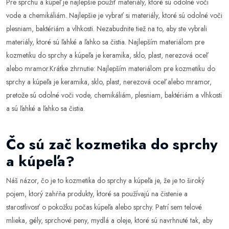
Pre sprchu a kúpeľ je najlepšie použiť materiály, ktoré sú odolné voči
vode a chemikáliám. Najlepšie je vybrať si materiály, ktoré sú odolné voči
plesniam, baktériám a vlhkosti. Nezabudnite tiež na to, aby ste vybrali
materiály, ktoré sú ľahké a ľahko sa čistia. Najlepším materiálom pre
kozmetiku do sprchy a kúpeľa je keramika, sklo, plast, nerezová oceľ
alebo mramor.Krátke zhrnutie: Najlepším materiálom pre kozmetiku do
sprchy a kúpeľa je keramika, sklo, plast, nerezová oceľ alebo mramor,
pretože sú odolné voči vode, chemikáliám, plesniam, baktériám a vlhkosti
a sú ľahké a ľahko sa čistia.
Čo sú zač kozmetika do sprchy
a kúpeľa?
Náš názor, čo je to kozmetika do sprchy a kúpeľa je, že je to široký
pojem, ktorý zahŕňa produkty, ktoré sa používajú na čistenie a
starostlivosť o pokožku počas kúpeľa alebo sprchy. Patrí sem telové
mlieka, gély, sprchové peny, mydlá a oleje, ktoré sú navrhnuté tak, aby