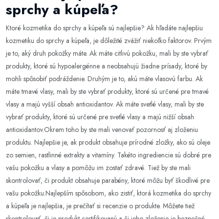
sprchy a kúpeľa?
Ktoré kozmetika do sprchy a kúpeľa sú najlepšie? Ak hľadáte najlepšiu
kozmetiku do sprchy a kúpeľa, je dôležité zvážiť niekoľko faktorov. Prvým
je to, aký druh pokožky máte. Ak máte citlivú pokožku, mali by ste vybrať
produkty, ktoré sú hypoalergénne a neobsahujú žiadne prísady, ktoré by
mohli spôsobiť podráždenie. Druhým je to, akú máte vlasovú farbu. Ak
máte tmavé vlasy, mali by ste vybrať produkty, ktoré sú určené pre tmavé
vlasy a majú vyšší obsah antioxidantov. Ak máte svetlé vlasy, mali by ste
vybrať produkty, ktoré sú určené pre svetlé vlasy a majú nižší obsah
antioxidantov.Okrem toho by ste mali venovať pozornosť aj zloženiu
produktu. Najlepšie je, ak produkt obsahuje prírodné zložky, ako sú oleje
zo semien, rastlinné extrakty a vitamíny. Takéto ingrediencie sú dobré pre
vašu pokožku a vlasy a pomôžu im zostať zdravé. Tiež by ste mali
skontrolovať, či produkt obsahuje parabény, ktoré môžu byť škodlivé pre
vašu pokožku.Najlepším spôsobom, ako zistiť, ktorá kozmetika do sprchy
a kúpeľa je najlepšia, je prečítať si recenzie o produkte. Môžete tiež
skontrolovať, či je produkt certifikovaný a či jeho zloženie je bezpečné