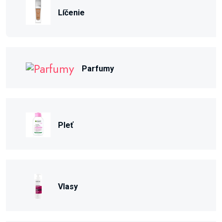
Líčenie
Parfumy
Pleť
Vlasy