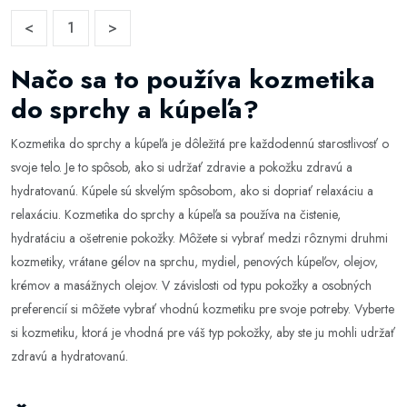
<
1
>
Načo sa to používa kozmetika
do sprchy a kúpeľa?
Kozmetika do sprchy a kúpeľa je dôležitá pre každodennú starostlivosť o
svoje telo. Je to spôsob, ako si udržať zdravie a pokožku zdravú a
hydratovanú. Kúpele sú skvelým spôsobom, ako si dopriať relaxáciu a
relaxáciu. Kozmetika do sprchy a kúpeľa sa používa na čistenie,
hydratáciu a ošetrenie pokožky. Môžete si vybrať medzi rôznymi druhmi
kozmetiky, vrátane gélov na sprchu, mydiel, penových kúpeľov, olejov,
krémov a masážnych olejov. V závislosti od typu pokožky a osobných
preferencií si môžete vybrať vhodnú kozmetiku pre svoje potreby. Vyberte
si kozmetiku, ktorá je vhodná pre váš typ pokožky, aby ste ju mohli udržať
zdravú a hydratovanú.