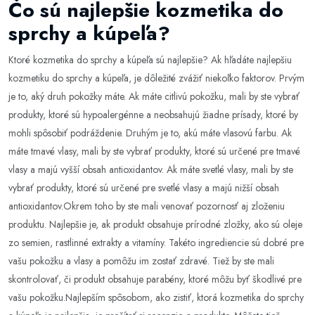
Čo sú najlepšie kozmetika do
sprchy a kúpeľa?
Ktoré kozmetika do sprchy a kúpeľa sú najlepšie? Ak hľadáte najlepšiu
kozmetiku do sprchy a kúpeľa, je dôležité zvážiť niekoľko faktorov. Prvým
je to, aký druh pokožky máte. Ak máte citlivú pokožku, mali by ste vybrať
produkty, ktoré sú hypoalergénne a neobsahujú žiadne prísady, ktoré by
mohli spôsobiť podráždenie. Druhým je to, akú máte vlasovú farbu. Ak
máte tmavé vlasy, mali by ste vybrať produkty, ktoré sú určené pre tmavé
vlasy a majú vyšší obsah antioxidantov. Ak máte svetlé vlasy, mali by ste
vybrať produkty, ktoré sú určené pre svetlé vlasy a majú nižší obsah
antioxidantov.Okrem toho by ste mali venovať pozornosť aj zloženiu
produktu. Najlepšie je, ak produkt obsahuje prírodné zložky, ako sú oleje
zo semien, rastlinné extrakty a vitamíny. Takéto ingrediencie sú dobré pre
vašu pokožku a vlasy a pomôžu im zostať zdravé. Tiež by ste mali
skontrolovať, či produkt obsahuje parabény, ktoré môžu byť škodlivé pre
vašu pokožku.Najlepším spôsobom, ako zistiť, ktorá kozmetika do sprchy