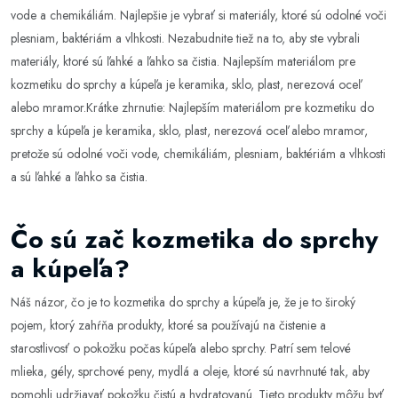
vode a chemikáliám. Najlepšie je vybrať si materiály, ktoré sú odolné voči
plesniam, baktériám a vlhkosti. Nezabudnite tiež na to, aby ste vybrali
materiály, ktoré sú ľahké a ľahko sa čistia. Najlepším materiálom pre
kozmetiku do sprchy a kúpeľa je keramika, sklo, plast, nerezová oceľ
alebo mramor.Krátke zhrnutie: Najlepším materiálom pre kozmetiku do
sprchy a kúpeľa je keramika, sklo, plast, nerezová oceľ alebo mramor,
pretože sú odolné voči vode, chemikáliám, plesniam, baktériám a vlhkosti
a sú ľahké a ľahko sa čistia.
Čo sú zač kozmetika do sprchy
a kúpeľa?
Náš názor, čo je to kozmetika do sprchy a kúpeľa je, že je to široký
pojem, ktorý zahŕňa produkty, ktoré sa používajú na čistenie a
starostlivosť o pokožku počas kúpeľa alebo sprchy. Patrí sem telové
mlieka, gély, sprchové peny, mydlá a oleje, ktoré sú navrhnuté tak, aby
pomohli udržiavať pokožku čistú a hydratovanú. Tieto produkty môžu byť