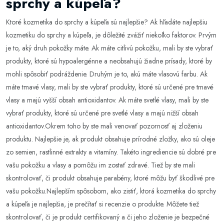
sprchy a kúpeľa?
Ktoré kozmetika do sprchy a kúpeľa sú najlepšie? Ak hľadáte najlepšiu
kozmetiku do sprchy a kúpeľa, je dôležité zvážiť niekoľko faktorov. Prvým
je to, aký druh pokožky máte. Ak máte citlivú pokožku, mali by ste vybrať
produkty, ktoré sú hypoalergénne a neobsahujú žiadne prísady, ktoré by
mohli spôsobiť podráždenie. Druhým je to, akú máte vlasovú farbu. Ak
máte tmavé vlasy, mali by ste vybrať produkty, ktoré sú určené pre tmavé
vlasy a majú vyšší obsah antioxidantov. Ak máte svetlé vlasy, mali by ste
vybrať produkty, ktoré sú určené pre svetlé vlasy a majú nižší obsah
antioxidantov.Okrem toho by ste mali venovať pozornosť aj zloženiu
produktu. Najlepšie je, ak produkt obsahuje prírodné zložky, ako sú oleje
zo semien, rastlinné extrakty a vitamíny. Takéto ingrediencie sú dobré pre
vašu pokožku a vlasy a pomôžu im zostať zdravé. Tiež by ste mali
skontrolovať, či produkt obsahuje parabény, ktoré môžu byť škodlivé pre
vašu pokožku.Najlepším spôsobom, ako zistiť, ktorá kozmetika do sprchy
a kúpeľa je najlepšia, je prečítať si recenzie o produkte. Môžete tiež
skontrolovať, či je produkt certifikovaný a či jeho zloženie je bezpečné