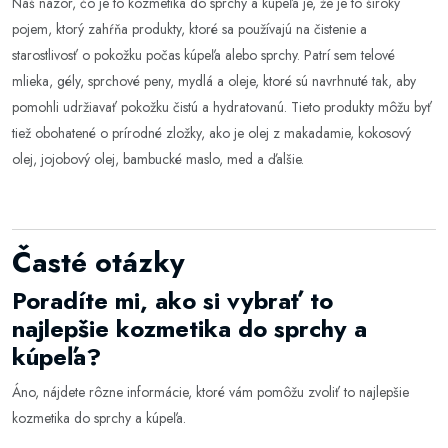
Náš názor, čo je to kozmetika do sprchy a kúpeľa je, že je to široký
pojem, ktorý zahŕňa produkty, ktoré sa používajú na čistenie a
starostlivosť o pokožku počas kúpeľa alebo sprchy. Patrí sem telové
mlieka, gély, sprchové peny, mydlá a oleje, ktoré sú navrhnuté tak, aby
pomohli udržiavať pokožku čistú a hydratovanú. Tieto produkty môžu byť
tiež obohatené o prírodné zložky, ako je olej z makadamie, kokosový
olej, jojobový olej, bambucké maslo, med a ďalšie.
Časté otázky
Poradíte mi, ako si vybrať to
najlepšie kozmetika do sprchy a
kúpeľa?
Áno, nájdete rôzne informácie, ktoré vám pomôžu zvoliť to najlepšie
kozmetika do sprchy a kúpeľa
.