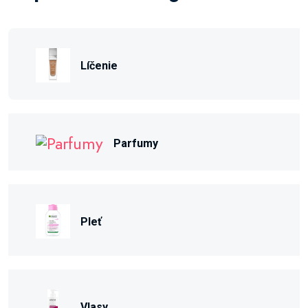
Líčenie
Parfumy
Pleť
Vlasy