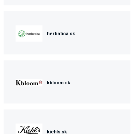
herbatica.sk
kbloom.sk
kiehls.sk