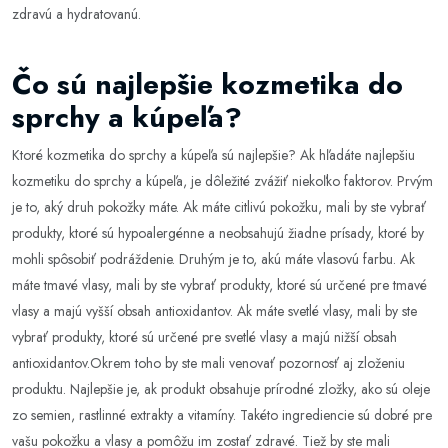
zdravú a hydratovanú.
Čo sú najlepšie kozmetika do
sprchy a kúpeľa?
Ktoré kozmetika do sprchy a kúpeľa sú najlepšie? Ak hľadáte najlepšiu
kozmetiku do sprchy a kúpeľa, je dôležité zvážiť niekoľko faktorov. Prvým
je to, aký druh pokožky máte. Ak máte citlivú pokožku, mali by ste vybrať
produkty, ktoré sú hypoalergénne a neobsahujú žiadne prísady, ktoré by
mohli spôsobiť podráždenie. Druhým je to, akú máte vlasovú farbu. Ak
máte tmavé vlasy, mali by ste vybrať produkty, ktoré sú určené pre tmavé
vlasy a majú vyšší obsah antioxidantov. Ak máte svetlé vlasy, mali by ste
vybrať produkty, ktoré sú určené pre svetlé vlasy a majú nižší obsah
antioxidantov.Okrem toho by ste mali venovať pozornosť aj zloženiu
produktu. Najlepšie je, ak produkt obsahuje prírodné zložky, ako sú oleje
zo semien, rastlinné extrakty a vitamíny. Takéto ingrediencie sú dobré pre
vašu pokožku a vlasy a pomôžu im zostať zdravé. Tiež by ste mali