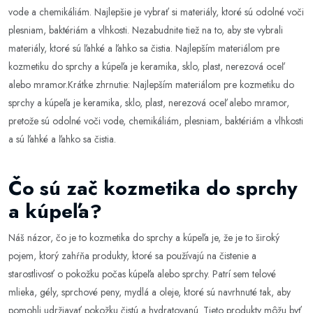
vode a chemikáliám. Najlepšie je vybrať si materiály, ktoré sú odolné voči
plesniam, baktériám a vlhkosti. Nezabudnite tiež na to, aby ste vybrali
materiály, ktoré sú ľahké a ľahko sa čistia. Najlepším materiálom pre
kozmetiku do sprchy a kúpeľa je keramika, sklo, plast, nerezová oceľ
alebo mramor.Krátke zhrnutie: Najlepším materiálom pre kozmetiku do
sprchy a kúpeľa je keramika, sklo, plast, nerezová oceľ alebo mramor,
pretože sú odolné voči vode, chemikáliám, plesniam, baktériám a vlhkosti
a sú ľahké a ľahko sa čistia.
Čo sú zač kozmetika do sprchy
a kúpeľa?
Náš názor, čo je to kozmetika do sprchy a kúpeľa je, že je to široký
pojem, ktorý zahŕňa produkty, ktoré sa používajú na čistenie a
starostlivosť o pokožku počas kúpeľa alebo sprchy. Patrí sem telové
mlieka, gély, sprchové peny, mydlá a oleje, ktoré sú navrhnuté tak, aby
pomohli udržiavať pokožku čistú a hydratovanú. Tieto produkty môžu byť