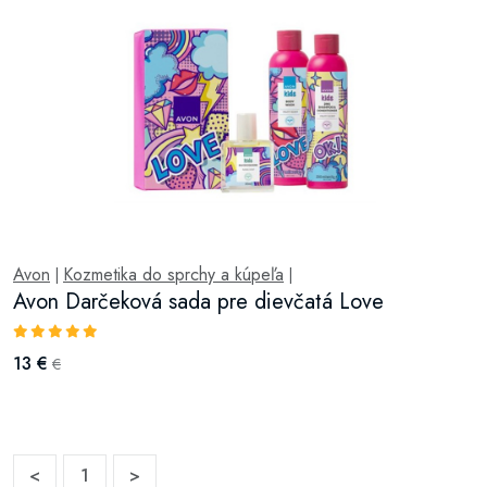
Avon
Kozmetika do sprchy a kúpeľa
|
|
Avon Darčeková sada pre dievčatá Love
13 €
€
<
1
>