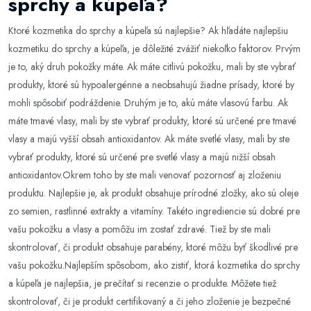
sprchy a kúpeľa?
Ktoré kozmetika do sprchy a kúpeľa sú najlepšie? Ak hľadáte najlepšiu
kozmetiku do sprchy a kúpeľa, je dôležité zvážiť niekoľko faktorov. Prvým
je to, aký druh pokožky máte. Ak máte citlivú pokožku, mali by ste vybrať
produkty, ktoré sú hypoalergénne a neobsahujú žiadne prísady, ktoré by
mohli spôsobiť podráždenie. Druhým je to, akú máte vlasovú farbu. Ak
máte tmavé vlasy, mali by ste vybrať produkty, ktoré sú určené pre tmavé
vlasy a majú vyšší obsah antioxidantov. Ak máte svetlé vlasy, mali by ste
vybrať produkty, ktoré sú určené pre svetlé vlasy a majú nižší obsah
antioxidantov.Okrem toho by ste mali venovať pozornosť aj zloženiu
produktu. Najlepšie je, ak produkt obsahuje prírodné zložky, ako sú oleje
zo semien, rastlinné extrakty a vitamíny. Takéto ingrediencie sú dobré pre
vašu pokožku a vlasy a pomôžu im zostať zdravé. Tiež by ste mali
skontrolovať, či produkt obsahuje parabény, ktoré môžu byť škodlivé pre
vašu pokožku.Najlepším spôsobom, ako zistiť, ktorá kozmetika do sprchy
a kúpeľa je najlepšia, je prečítať si recenzie o produkte. Môžete tiež
skontrolovať, či je produkt certifikovaný a či jeho zloženie je bezpečné