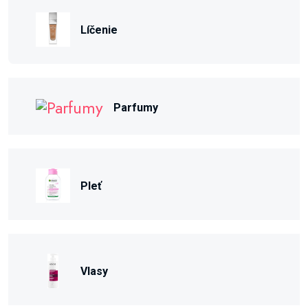
Líčenie
Parfumy
Pleť
Vlasy