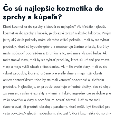
Čo sú najlepšie kozmetika do
sprchy a kúpeľa?
Ktoré kozmetika do sprchy a kúpeľa sú najlepšie? Ak hľadáte najlepšiu
kozmetiku do sprchy a kúpeľa, je dôležité zvážiť niekoľko faktorov. Prvým
je to, aký druh pokožky máte. Ak máte citlivú pokožku, mali by ste vybrať
produkty, ktoré sú hypoalergénne a neobsahujú žiadne prísady, ktoré by
mohli spôsobiť podráždenie. Druhým je to, akú máte vlasovú farbu. Ak
máte tmavé vlasy, mali by ste vybrať produkty, ktoré sú určené pre tmavé
vlasy a majú vyšší obsah antioxidantov. Ak máte svetlé vlasy, mali by ste
vybrať produkty, ktoré sú určené pre svetlé vlasy a majú nižší obsah
antioxidantov.Okrem toho by ste mali venovať pozornosť aj zloženiu
produktu. Najlepšie je, ak produkt obsahuje prírodné zložky, ako sú oleje
zo semien, rastlinné extrakty a vitamíny. Takéto ingrediencie sú dobré pre
vašu pokožku a vlasy a pomôžu im zostať zdravé. Tiež by ste mali
skontrolovať, či produkt obsahuje parabény, ktoré môžu byť škodlivé pre
vašu pokožku.Najlepším spôsobom, ako zistiť, ktorá kozmetika do sprchy