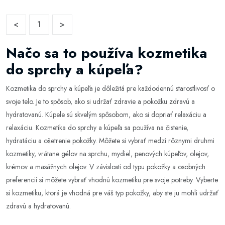
<
1
>
Načo sa to používa kozmetika
do sprchy a kúpeľa?
Kozmetika do sprchy a kúpeľa je dôležitá pre každodennú starostlivosť o
svoje telo. Je to spôsob, ako si udržať zdravie a pokožku zdravú a
hydratovanú. Kúpele sú skvelým spôsobom, ako si dopriať relaxáciu a
relaxáciu. Kozmetika do sprchy a kúpeľa sa používa na čistenie,
hydratáciu a ošetrenie pokožky. Môžete si vybrať medzi rôznymi druhmi
kozmetiky, vrátane gélov na sprchu, mydiel, penových kúpeľov, olejov,
krémov a masážnych olejov. V závislosti od typu pokožky a osobných
preferencií si môžete vybrať vhodnú kozmetiku pre svoje potreby. Vyberte
si kozmetiku, ktorá je vhodná pre váš typ pokožky, aby ste ju mohli udržať
zdravú a hydratovanú.