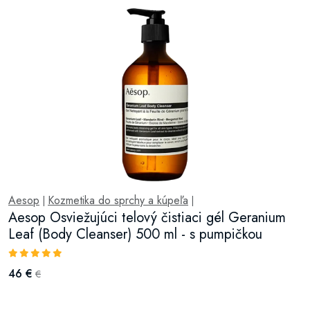
Aesop
Kozmetika do sprchy a kúpeľa
|
|
Aesop Osviežujúci telový čistiaci gél Geranium
Leaf (Body Cleanser) 500 ml - s pumpičkou
46 €
€