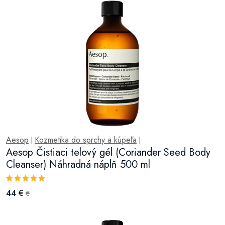
Aesop
Kozmetika do sprchy a kúpeľa
|
|
Aesop Čistiaci telový gél (Coriander Seed Body
Cleanser) Náhradná náplň 500 ml
44 €
€