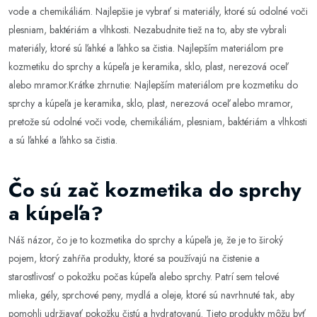
vode a chemikáliám. Najlepšie je vybrať si materiály, ktoré sú odolné voči
plesniam, baktériám a vlhkosti. Nezabudnite tiež na to, aby ste vybrali
materiály, ktoré sú ľahké a ľahko sa čistia. Najlepším materiálom pre
kozmetiku do sprchy a kúpeľa je keramika, sklo, plast, nerezová oceľ
alebo mramor.Krátke zhrnutie: Najlepším materiálom pre kozmetiku do
sprchy a kúpeľa je keramika, sklo, plast, nerezová oceľ alebo mramor,
pretože sú odolné voči vode, chemikáliám, plesniam, baktériám a vlhkosti
a sú ľahké a ľahko sa čistia.
Čo sú zač kozmetika do sprchy
a kúpeľa?
Náš názor, čo je to kozmetika do sprchy a kúpeľa je, že je to široký
pojem, ktorý zahŕňa produkty, ktoré sa používajú na čistenie a
starostlivosť o pokožku počas kúpeľa alebo sprchy. Patrí sem telové
mlieka, gély, sprchové peny, mydlá a oleje, ktoré sú navrhnuté tak, aby
pomohli udržiavať pokožku čistú a hydratovanú. Tieto produkty môžu byť