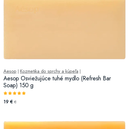
Aesop
Kozmetika do sprchy a kúpeľa
|
|
Aesop Osviežujúce tuhé mydlo (Refresh Bar
Soap) 150 g
19 €
€