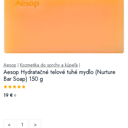
Aesop
Kozmetika do sprchy a kúpeľa
|
|
Aesop Hydratačné telové tuhé mydlo (Nurture
Bar Soap) 150 g
19 €
€
<
1
>