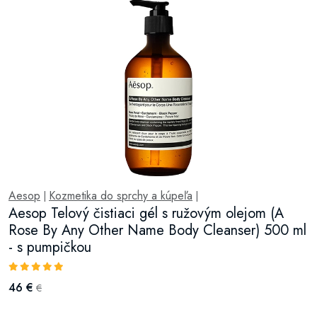
Aesop
Kozmetika do sprchy a kúpeľa
|
|
Aesop Telový čistiaci gél s ružovým olejom (A
Rose By Any Other Name Body Cleanser) 500 ml
- s pumpičkou
46 €
€