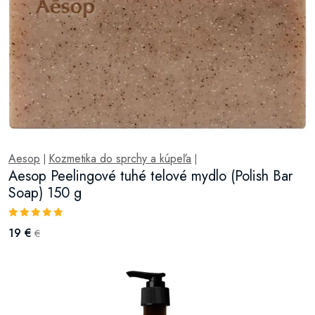
Aesop
Kozmetika do sprchy a kúpeľa
|
|
Aesop Peelingové tuhé telové mydlo (Polish Bar
Soap) 150 g
19 €
€