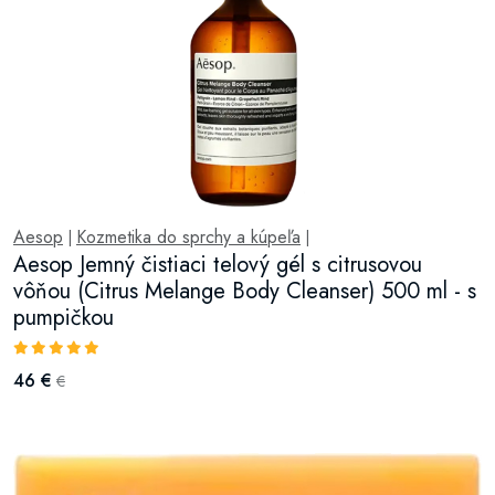
Aesop
Kozmetika do sprchy a kúpeľa
|
|
Aesop Jemný čistiaci telový gél s citrusovou
vôňou (Citrus Melange Body Cleanser) 500 ml - s
pumpičkou
46 €
€