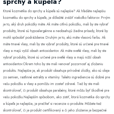
sprchy a kúpeľa?
Ktoré kozmetika do sprchy a kúpeľa sú najlepšie? Ak hľadáte najlepšiu
kozmetiku do sprchy a kúpeľa, je dôležité zvážiť niekoľko faktorov. Prvým
je to, aký druh pokožky máte. Ak máte citlivú pokožku, mali by ste vybrať
produkty, ktoré sú hypoalergénne a neobsahujú žiadne prísady, ktoré by
mohli spôsobiť podráždenie. Druhým je to, akú máte vlasovú farbu. Ak
máte tmavé vlasy, mali by ste vybrať produkty, ktoré sú určené pre tmavé
vlasy a majú vyšší obsah antioxidantov. Ak máte svetlé vlasy, mali by ste
vybrať produkty, ktoré sú určené pre svetlé vlasy a majú nižší obsah
antioxidantov.Okrem toho by ste mali venovať pozornosť aj zloženiu
produktu. Najlepšie je, ak produkt obsahuje prírodné zložky, ako sú oleje
zo semien, rastlinné extrakty a vitamíny. Takéto ingrediencie sú dobré pre
vašu pokožku a vlasy a pomôžu im zostať zdravé. Tiež by ste mali
skontrolovať, či produkt obsahuje parabény, ktoré môžu byť škodlivé pre
vašu pokožku.Najlepším spôsobom, ako zistiť, ktorá kozmetika do sprchy
a kúpeľa je najlepšia, je prečítať si recenzie o produkte. Môžete tiež
skontrolovať, či je produkt certifikovaný a či jeho zloženie je bezpečné