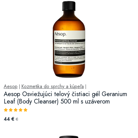
Aesop
Kozmetika do sprchy a kúpeľa
|
|
Aesop Osviežujúci telový čistiaci gél Geranium
Leaf (Body Cleanser) 500 ml s uzáverom
44 €
€