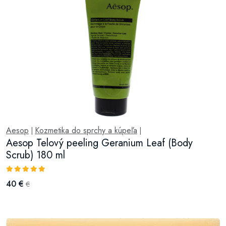
Aesop
Kozmetika do sprchy a kúpeľa
|
|
Aesop Telový peeling Geranium Leaf (Body
Scrub) 180 ml
40 €
€