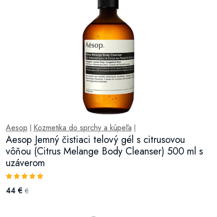
Aesop
Kozmetika do sprchy a kúpeľa
|
|
Aesop Jemný čistiaci telový gél s citrusovou
vôňou (Citrus Melange Body Cleanser) 500 ml s
uzáverom
44 €
€