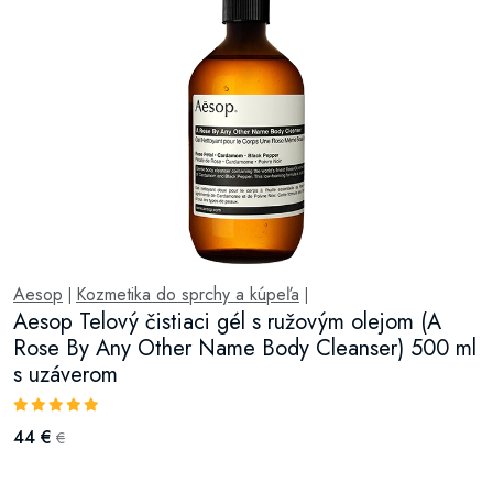
Aesop
Kozmetika do sprchy a kúpeľa
|
|
Aesop Telový čistiaci gél s ružovým olejom (A
Rose By Any Other Name Body Cleanser) 500 ml
s uzáverom
44 €
€