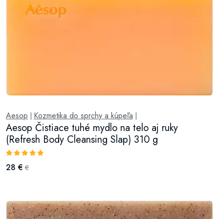
Aesop
Kozmetika do sprchy a kúpeľa
|
|
Aesop Čistiace tuhé mydlo na telo aj ruky
(Refresh Body Cleansing Slap) 310 g
28 €
€