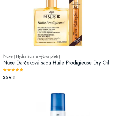
Nuxe
Hydratácia a výživa pleti
|
|
Nuxe Darčeková sada Huile Prodigieuse Dry Oil
35 €
€