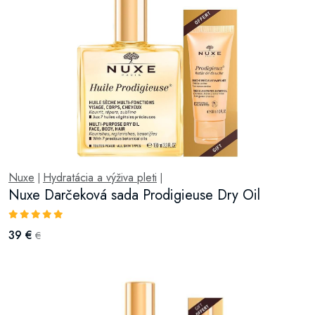
Nuxe
Hydratácia a výživa pleti
|
|
Nuxe Darčeková sada Prodigieuse Dry Oil
39 €
€