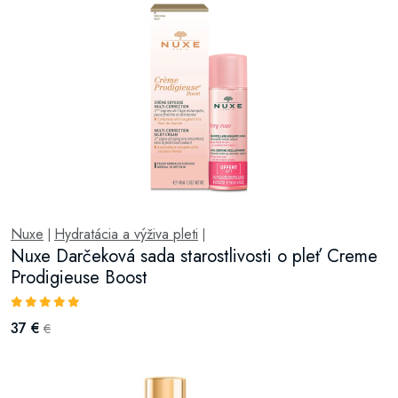
Nuxe
Hydratácia a výživa pleti
|
|
Nuxe Darčeková sada starostlivosti o pleť Creme
Prodigieuse Boost
37 €
€