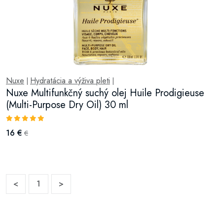
Nuxe
Hydratácia a výživa pleti
|
|
Nuxe Multifunkčný suchý olej Huile Prodigieuse
(Multi-Purpose Dry Oil) 30 ml
16 €
€
<
1
>