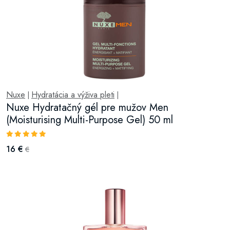
Nuxe
Hydratácia a výživa pleti
|
|
Nuxe Hydratačný gél pre mužov Men
(Moisturising Multi-Purpose Gel) 50 ml
16 €
€