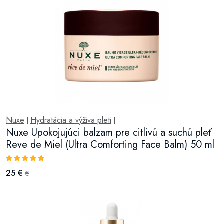
Nuxe
Hydratácia a výživa pleti
|
|
Nuxe Upokojujúci balzam pre citlivú a suchú pleť
Reve de Miel (Ultra Comforting Face Balm) 50 ml
25 €
€