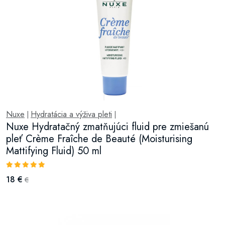
Nuxe
Hydratácia a výživa pleti
|
|
Nuxe Hydratačný zmatňujúci fluid pre zmiešanú
pleť Crème Fraîche de Beauté (Moisturising
Mattifying Fluid) 50 ml
18 €
€