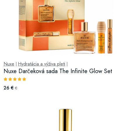
Nuxe
Hydratácia a výživa pleti
|
|
Nuxe Darčeková sada The Infinite Glow Set
26 €
€