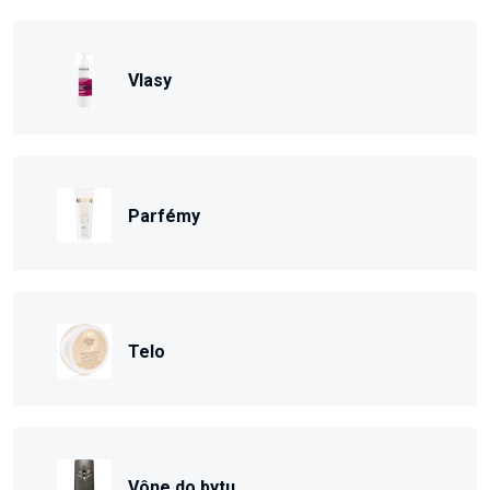
Vlasy
Parfémy
Telo
Vône do bytu