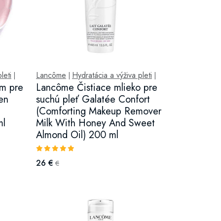
leti
Lancôme
Hydratácia a výživa pleti
|
|
|
m pre
Lancôme Čistiace mlieko pre
Zen
suchú pleť Galatée Confort
(Comforting Makeup Remover
ml
Milk With Honey And Sweet
Almond Oil) 200 ml
26 €
€