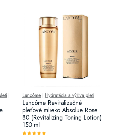
leti
Lancôme
Hydratácia a výživa pleti
|
|
|
Lancôme Revitalizačné
ue
pleťové mlieko Absolue Rose
g
80 (Revitalizing Toning Lotion)
150 ml