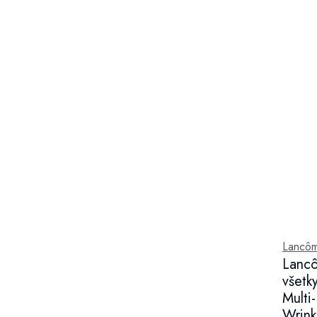
Lancô
Lanc
všetk
Multi-
Wrink