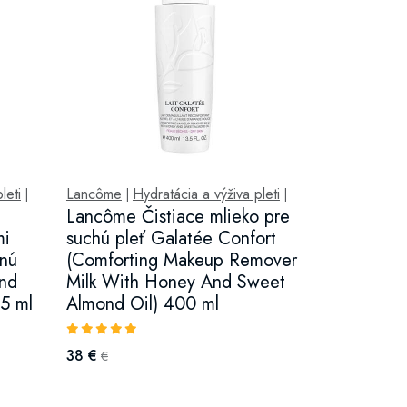
leti
Lancôme
Hydratácia a výživa pleti
|
|
|
Lancôme Čistiace mlieko pre
mi
suchú pleť Galatée Confort
enú
(Comforting Makeup Remover
and
Milk With Honey And Sweet
5 ml
Almond Oil) 400 ml
38 €
€