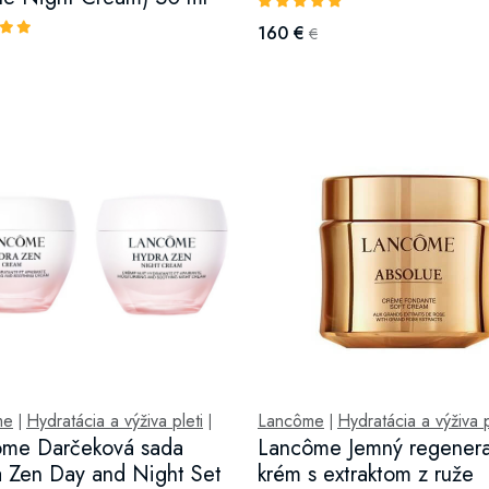
160 €
€
me
Hydratácia a výživa pleti
Lancôme
Hydratácia a výživa p
|
|
|
ôme Darčeková sada
Lancôme Jemný regener
 Zen Day and Night Set
krém s extraktom z ruže