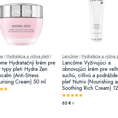
me
Hydratácia a výživa pleti
Lancôme
Hydratácia a výživa p
|
|
|
me Hydratačný krém pre
Lancôme Vyživujúci a
y typy pleti Hydra Zen
obnovujúci krém pre veľ
calm (Anti-Stress
suchú, citlivú a podrážd
urising Cream) 50 ml
pleť Nutrix (Nourishing 
Soothing Rich Cream) 12
65 €
€