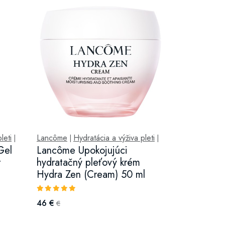
leti
Lancôme
Hydratácia a výživa pleti
|
|
|
Gel
Lancôme Upokojujúci
r
hydratačný pleťový krém
Hydra Zen (Cream) 50 ml
46 €
€