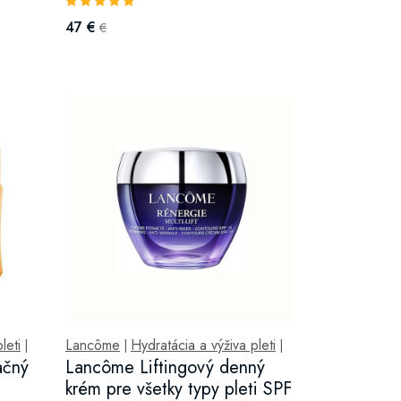
47 €
€
leti
Lancôme
Hydratácia a výživa pleti
|
|
|
ačný
Lancôme Liftingový denný
krém pre všetky typy pleti SPF