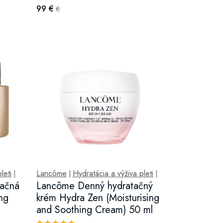
99 €
€
leti
Lancôme
Hydratácia a výživa pleti
|
|
|
začná
Lancôme Denný hydratačný
ing
krém Hydra Zen (Moisturising
and Soothing Cream) 50 ml