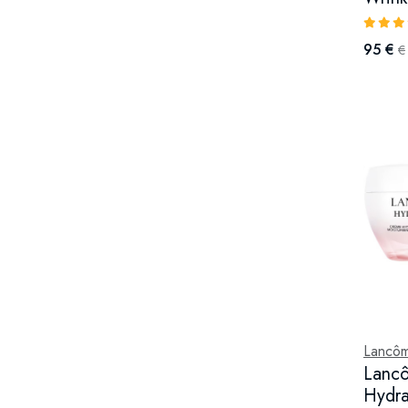
95 €
€
Lancô
Lanc
Hydra