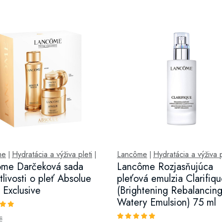
me
Hydratácia a výživa pleti
Lancôme
Hydratácia a výživa p
|
|
|
ôme Darčeková sada
Lancôme Rozjasňujúca
tlivosti o pleť Absolue
pleťová emulzia Clarifiq
l Exclusive
(Brightening Rebalancin
Watery Emulsion) 75 ml
€