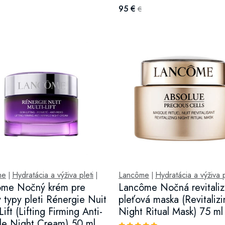
95 €
€
me
Hydratácia a výživa pleti
Lancôme
Hydratácia a výživa p
|
|
|
ôme Nočný krém pre
Lancôme Nočná revitali
y typy pleti Rénergie Nuit
pleťová maska (Revitaliz
Lift (Lifting Firming Anti-
Night Ritual Mask) 75 ml
le Night Cream) 50 ml