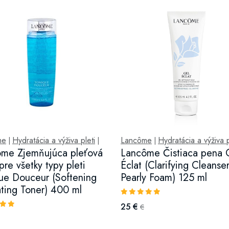
me
Hydratácia a výživa pleti
Lancôme
Hydratácia a výživa p
|
|
|
me Zjemňujúca pleťová
Lancôme Čistiaca pena 
pre všetky typy pleti
Éclat (Clarifying Cleanse
ue Douceur (Softening
Pearly Foam) 125 ml
ting Toner) 400 ml
25 €
€