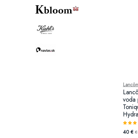
Lancô
Lancô
voda 
Toniq
Hydra
40 €
€