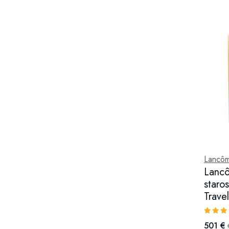
Lancô
Lanc
staros
Trave
501 €