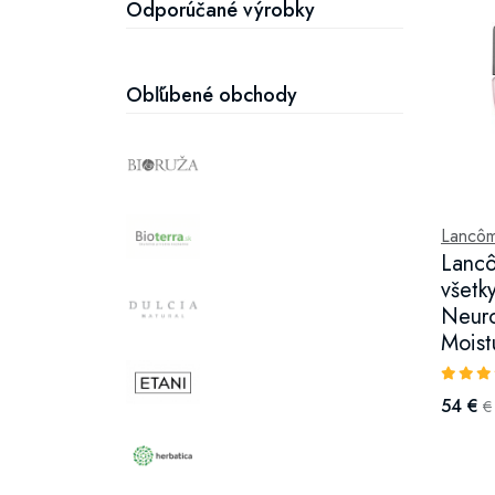
Odporúčané výrobky
Obľúbené obchody
Lancô
Lancô
všetk
Neuro
Moist
54 €
€