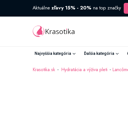
Aktuálne
zľavy 15% - 20%
na top značky
Najvyššia kategória
Ďalšia kategória
Krasotika.sk
Hydratácia a výživa pleti
Lancôm